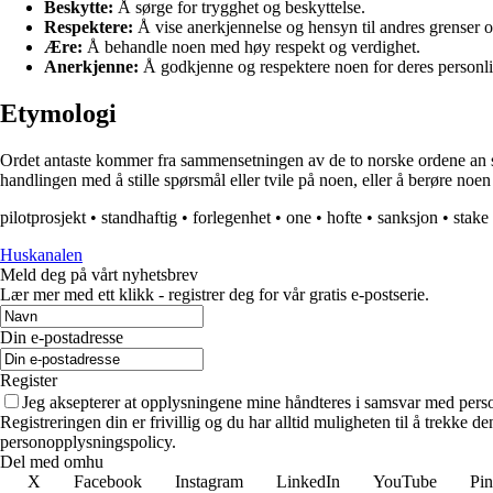
Beskytte:
Å sørge for trygghet og beskyttelse.
Respektere:
Å vise anerkjennelse og hensyn til andres grenser o
Ære:
Å behandle noen med høy respekt og verdighet.
Anerkjenne:
Å godkjenne og respektere noen for deres personlig
Etymologi
Ordet antaste kommer fra sammensetningen av de to norske ordene an som b
handlingen med å stille spørsmål eller tvile på noen, eller å berøre noen
pilotprosjekt
•
standhaftig
•
forlegenhet
•
one
•
hofte
•
sanksjon
•
stake
Huskanalen
Meld deg på vårt nyhetsbrev
Lær mer med ett klikk - registrer deg for vår gratis e-postserie.
Din e-postadresse
Register
Jeg aksepterer at opplysningene mine håndteres i samsvar med per
Registreringen din er frivillig og du har alltid muligheten til å trekke 
personopplysningspolicy.
Del med omhu
X
Facebook
Instagram
LinkedIn
YouTube
Pin