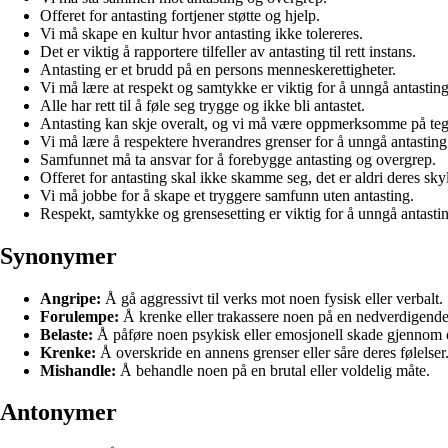
Offeret for antasting fortjener støtte og hjelp.
Vi må skape en kultur hvor antasting ikke tolereres.
Det er viktig å rapportere tilfeller av antasting til rett instans.
Antasting er et brudd på en persons menneskerettigheter.
Vi må lære at respekt og samtykke er viktig for å unngå antasting
Alle har rett til å føle seg trygge og ikke bli antastet.
Antasting kan skje overalt, og vi må være oppmerksomme på te
Vi må lære å respektere hverandres grenser for å unngå antasting
Samfunnet må ta ansvar for å forebygge antasting og overgrep.
Offeret for antasting skal ikke skamme seg, det er aldri deres sky
Vi må jobbe for å skape et tryggere samfunn uten antasting.
Respekt, samtykke og grensesetting er viktig for å unngå antasti
Synonymer
Angripe:
Å gå aggressivt til verks mot noen fysisk eller verbalt.
Forulempe:
Å krenke eller trakassere noen på en nedverdigende
Belaste:
Å påføre noen psykisk eller emosjonell skade gjennom o
Krenke:
Å overskride en annens grenser eller såre deres følelser
Mishandle:
Å behandle noen på en brutal eller voldelig måte.
Antonymer