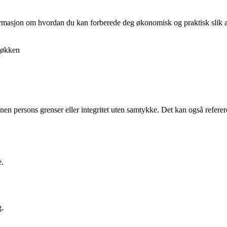
nformasjon om hvordan du kan forberede deg økonomisk og praktisk slik at 
økken
nnen persons grenser eller integritet uten samtykke. Det kan også referere
e.
g.