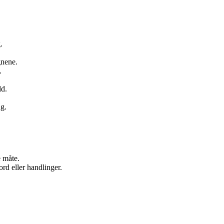
.
gnene.
.
ld.
ng.
 måte.
rd eller handlinger.
.