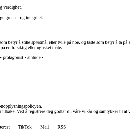
g verdighet.
e grenser og integritet.
etyr å stille spørsmål eller tvile på noe, og taste som betyr å ta på el
 på en forsiktig eller uønsket måte.
•
protagonist
•
attitude
•
sonopplysningspolicyen.
den tilbake. Ved å registrere deg godtar du våre vilkår og samtykker til 
terest
TikTok
Mail
RSS