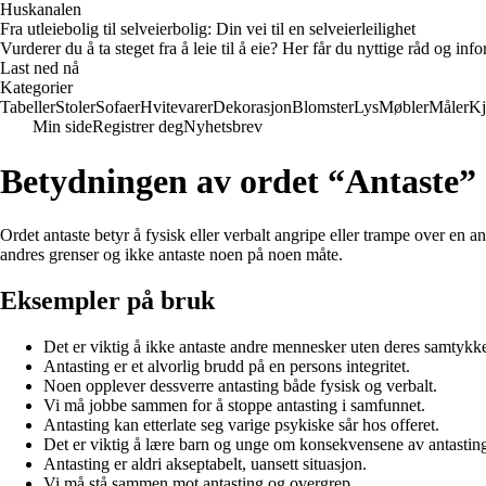
Huskanalen
Fra utleiebolig til selveierbolig: Din vei til en selveierleilighet
Vurderer du å ta steget fra å leie til å eie? Her får du nyttige råd og i
Last ned nå
Kategorier
Tabeller
Stoler
Sofaer
Hvitevarer
Dekorasjon
Blomster
Lys
Møbler
Måler
Kj
Min side
Registrer deg
Nyhetsbrev
Betydningen av ordet “Antaste”
Ordet antaste betyr å fysisk eller verbalt angripe eller trampe over en a
andres grenser og ikke antaste noen på noen måte.
Eksempler på bruk
Det er viktig å ikke antaste andre mennesker uten deres samtykk
Antasting er et alvorlig brudd på en persons integritet.
Noen opplever dessverre antasting både fysisk og verbalt.
Vi må jobbe sammen for å stoppe antasting i samfunnet.
Antasting kan etterlate seg varige psykiske sår hos offeret.
Det er viktig å lære barn og unge om konsekvensene av antastin
Antasting er aldri akseptabelt, uansett situasjon.
Vi må stå sammen mot antasting og overgrep.