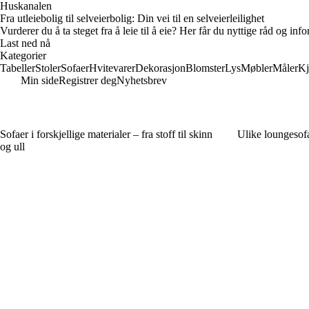
Huskanalen
Fra utleiebolig til selveierbolig: Din vei til en selveierleilighet
Vurderer du å ta steget fra å leie til å eie? Her får du nyttige råd og i
Last ned nå
Kategorier
Tabeller
Stoler
Sofaer
Hvitevarer
Dekorasjon
Blomster
Lys
Møbler
Måler
Kj
Min side
Registrer deg
Nyhetsbrev
Sofaer i forskjellige materialer – fra stoff til skinn
Ulike loungesofae
og ull