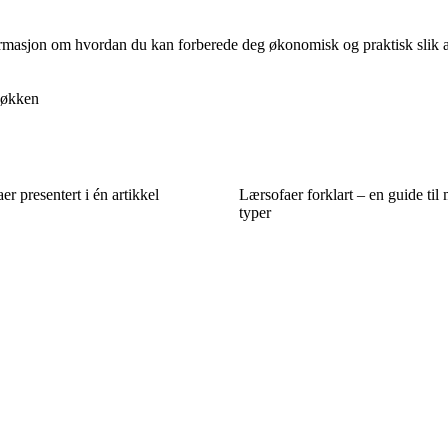
nformasjon om hvordan du kan forberede deg økonomisk og praktisk slik at 
økken
r presentert i én artikkel
Lærsofaer forklart – en guide til 
typer