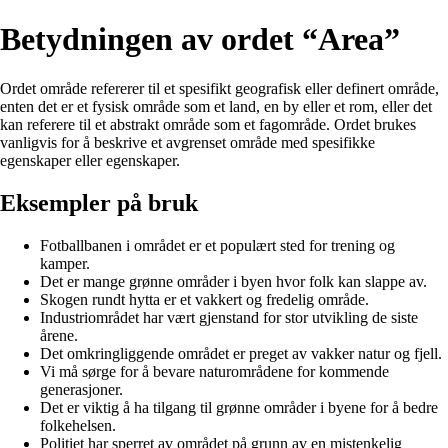
Betydningen av ordet “Area”
Ordet område refererer til et spesifikt geografisk eller definert område,
enten det er et fysisk område som et land, en by eller et rom, eller det
kan referere til et abstrakt område som et fagområde. Ordet brukes
vanligvis for å beskrive et avgrenset område med spesifikke
egenskaper eller egenskaper.
Eksempler på bruk
Fotballbanen i området er et populært sted for trening og
kamper.
Det er mange grønne områder i byen hvor folk kan slappe av.
Skogen rundt hytta er et vakkert og fredelig område.
Industriområdet har vært gjenstand for stor utvikling de siste
årene.
Det omkringliggende området er preget av vakker natur og fjell.
Vi må sørge for å bevare naturområdene for kommende
generasjoner.
Det er viktig å ha tilgang til grønne områder i byene for å bedre
folkehelsen.
Politiet har sperret av området på grunn av en mistenkelig