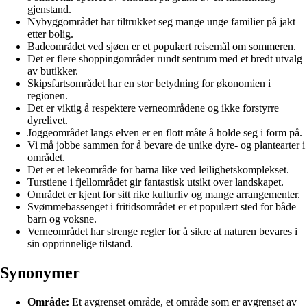
gjenstand.
Nybyggområdet har tiltrukket seg mange unge familier på jakt
etter bolig.
Badeområdet ved sjøen er et populært reisemål om sommeren.
Det er flere shoppingområder rundt sentrum med et bredt utvalg
av butikker.
Skipsfartsområdet har en stor betydning for økonomien i
regionen.
Det er viktig å respektere verneområdene og ikke forstyrre
dyrelivet.
Joggeområdet langs elven er en flott måte å holde seg i form på.
Vi må jobbe sammen for å bevare de unike dyre- og plantearter i
området.
Det er et lekeområde for barna like ved leilighetskomplekset.
Turstiene i fjellområdet gir fantastisk utsikt over landskapet.
Området er kjent for sitt rike kulturliv og mange arrangementer.
Svømmebassenget i fritidsområdet er et populært sted for både
barn og voksne.
Verneområdet har strenge regler for å sikre at naturen bevares i
sin opprinnelige tilstand.
Synonymer
Område:
Et avgrenset område, et område som er avgrenset av