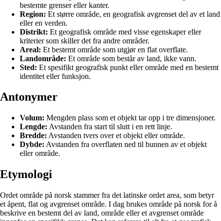
bestemte grenser eller kanter.
Region:
Et større område, en geografisk avgrenset del av et land
eller en verden.
Distrikt:
Et geografisk område med visse egenskaper eller
kriterier som skiller det fra andre områder.
Areal:
Et bestemt område som utgjør en flat overflate.
Landområde:
Et område som består av land, ikke vann.
Sted:
Et spesifikt geografisk punkt eller område med en bestemt
identitet eller funksjon.
Antonymer
Volum:
Mengden plass som et objekt tar opp i tre dimensjoner.
Lengde:
Avstanden fra start til slutt i en rett linje.
Bredde:
Avstanden tvers over et objekt eller område.
Dybde:
Avstanden fra overflaten ned til bunnen av et objekt
eller område.
Etymologi
Ordet område på norsk stammer fra det latinske ordet area, som betyr
et åpent, flat og avgrenset område. I dag brukes område på norsk for å
beskrive en bestemt del av land, område eller et avgrenset område