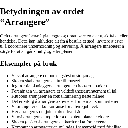
Betydningen av ordet
“Arrangere”
Ordet arrangere betyr å planlegge og organisere en event, aktivitet eller
hendelse. Dette kan inkludere alt fra å bestille et sted, invitere gjester,
til å koordinere underholdning og servering. Å arrangere innebærer å
sørge for at alt går smidig og etter planen.
Eksempler på bruk
Vi skal arrangere en bursdagsfest neste lørdag.
Skolen skal arrangere en tur til museet.
Jeg tror de planlegger å arrangere en konsert i parken.
Foreningen vil arrangere et veldedighetsarrangement til jul.
Klubben arrangerer en fotballturnering neste måned.
Det er viktig å arrangere aktiviteter for barna i sommerferien.
Vi arrangerer en konkurranse for å feire jubileet.
Her arrangeres det julemarked hvert år.
Vi må arrangere et møte for å diskutere planene videre.
Skolen ønsker å arrangere en karrieredag for elevene.
Kommunen arrangerer en miljødag i samarbeid med frivillige.