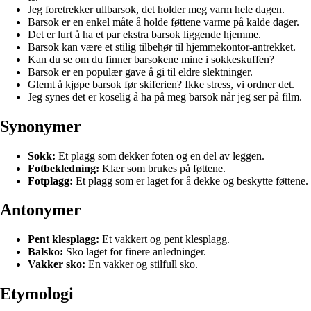
Jeg foretrekker ullbarsok, det holder meg varm hele dagen.
Barsok er en enkel måte å holde føttene varme på kalde dager.
Det er lurt å ha et par ekstra barsok liggende hjemme.
Barsok kan være et stilig tilbehør til hjemmekontor-antrekket.
Kan du se om du finner barsokene mine i sokkeskuffen?
Barsok er en populær gave å gi til eldre slektninger.
Glemt å kjøpe barsok før skiferien? Ikke stress, vi ordner det.
Jeg synes det er koselig å ha på meg barsok når jeg ser på film.
Synonymer
Sokk:
Et plagg som dekker foten og en del av leggen.
Fotbekledning:
Klær som brukes på føttene.
Fotplagg:
Et plagg som er laget for å dekke og beskytte føttene.
Antonymer
Pent klesplagg:
Et vakkert og pent klesplagg.
Balsko:
Sko laget for finere anledninger.
Vakker sko:
En vakker og stilfull sko.
Etymologi