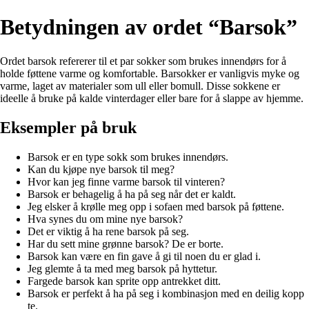
Betydningen av ordet “Barsok”
Ordet barsok refererer til et par sokker som brukes innendørs for å
holde føttene varme og komfortable. Barsokker er vanligvis myke og
varme, laget av materialer som ull eller bomull. Disse sokkene er
ideelle å bruke på kalde vinterdager eller bare for å slappe av hjemme.
Eksempler på bruk
Barsok er en type sokk som brukes innendørs.
Kan du kjøpe nye barsok til meg?
Hvor kan jeg finne varme barsok til vinteren?
Barsok er behagelig å ha på seg når det er kaldt.
Jeg elsker å krølle meg opp i sofaen med barsok på føttene.
Hva synes du om mine nye barsok?
Det er viktig å ha rene barsok på seg.
Har du sett mine grønne barsok? De er borte.
Barsok kan være en fin gave å gi til noen du er glad i.
Jeg glemte å ta med meg barsok på hyttetur.
Fargede barsok kan sprite opp antrekket ditt.
Barsok er perfekt å ha på seg i kombinasjon med en deilig kopp
te.