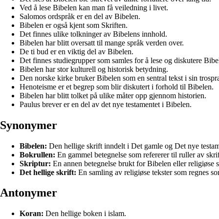
Ved å lese Bibelen kan man få veiledning i livet.
Salomos ordspråk er en del av Bibelen.
Bibelen er også kjent som Skriften.
Det finnes ulike tolkninger av Bibelens innhold.
Bibelen har blitt oversatt til mange språk verden over.
De ti bud er en viktig del av Bibelen.
Det finnes studiegrupper som samles for å lese og diskutere Bibe
Bibelen har stor kulturell og historisk betydning.
Den norske kirke bruker Bibelen som en sentral tekst i sin trospr
Henoteisme er et begrep som blir diskutert i forhold til Bibelen.
Bibelen har blitt tolket på ulike måter opp gjennom historien.
Paulus brever er en del av det nye testamentet i Bibelen.
Synonymer
Bibelen:
Den hellige skrift inndelt i Det gamle og Det nye testa
Bokrullen:
En gammel betegnelse som refererer til ruller av skrif
Skriptur:
En annen betegnelse brukt for Bibelen eller religiøse sk
Det hellige skrift:
En samling av religiøse tekster som regnes so
Antonymer
Koran:
Den hellige boken i islam.