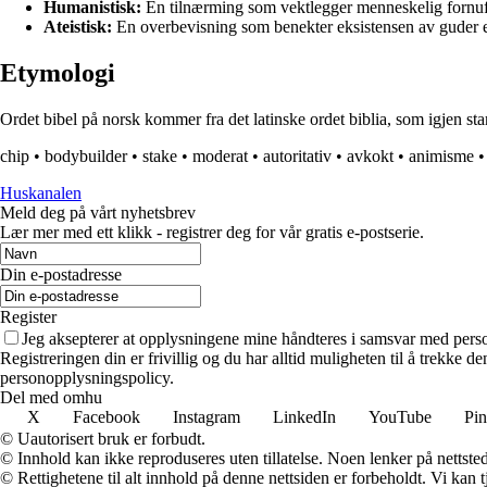
Humanistisk:
En tilnærming som vektlegger menneskelig fornuft 
Ateistisk:
En overbevisning som benekter eksistensen av guder 
Etymologi
Ordet bibel på norsk kommer fra det latinske ordet biblia, som igjen stamm
chip
•
bodybuilder
•
stake
•
moderat
•
autoritativ
•
avkokt
•
animisme
Huskanalen
Meld deg på vårt nyhetsbrev
Lær mer med ett klikk - registrer deg for vår gratis e-postserie.
Din e-postadresse
Register
Jeg aksepterer at opplysningene mine håndteres i samsvar med per
Registreringen din er frivillig og du har alltid muligheten til å trekke 
personopplysningspolicy.
Del med omhu
X
Facebook
Instagram
LinkedIn
YouTube
Pin
© Uautorisert bruk er forbudt.
© Innhold kan ikke reproduseres uten tillatelse. Noen lenker på nettsted
© Rettighetene til alt innhold på denne nettsiden er forbeholdt. Vi ka