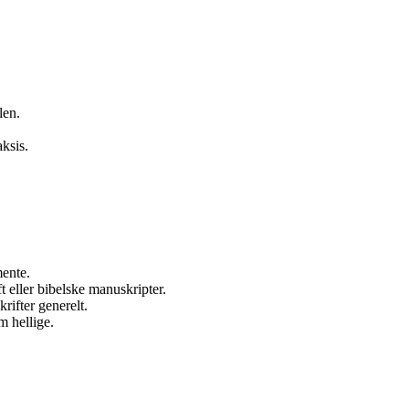
len.
aksis.
mente.
t eller bibelske manuskripter.
rifter generelt.
m hellige.