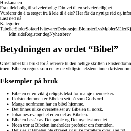
Huskanalen
Fra utleiebolig til selveierbolig: Din vei til en selveierleilighet
Vurderer du å ta steget fra å leie til å eie? Her får du nyttige råd og i
Last ned nå
Kategorier
Tabeller
Stoler
Sofaer
Hvitevarer
Dekorasjon
Blomster
Lys
Møbler
Måler
Kj
Min side
Registrer deg
Nyhetsbrev
Betydningen av ordet “Bibel”
Ordet bibel blir brukt for å referere til den hellige skriften i kristend
troen. Bibelen regnes som en av de viktigste tekstene innen kristendommen
Eksempler på bruk
Bibelen er en viktig religiøs tekst for mange mennesker.
I kristendommen er Bibelen sett på som Guds ord.
Mange nordmenn har en bibel hjemme.
Det finnes ulike oversettelser av Bibelen til norsk.
Johannes-evangeliet er en del av Bibelen.
Bibelen består av Det gamle og Det nye testamentet.
Noen tror at Bibelen inneholder profetier om fremtiden.
Det sies at Bibelen ble skrevet av ulike forfattere over lang tid.