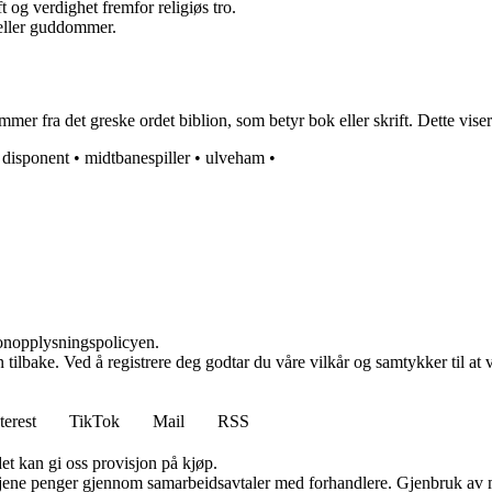
og verdighet fremfor religiøs tro.
eller guddommer.
er fra det greske ordet biblion, som betyr bok eller skrift. Dette viser t
•
disponent
•
midtbanespiller
•
ulveham
•
sonopplysningspolicyen.
den tilbake. Ved å registrere deg godtar du våre vilkår og samtykker til 
terest
TikTok
Mail
RSS
et kan gi oss provisjon på kjøp.
n tjene penger gjennom samarbeidsavtaler med forhandlere. Gjenbruk av m