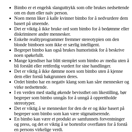
Bimbo er et engelsk slanguttrykk som ofte brukes nedsettende
om en dum eller naïv person.
Noen menn liker å kalle kvinner bimbo for å nedvurdere dem
basert på utseende.
Det er viktig å ikke bruke ord som bimbo for å bedømme eller
diskriminere andre mennesker.
Enkelte realityprogrammer fremmer stereotypien om den
blonde bimboen som ikke er særlig intelligent.
Begrepet bimbo kan også brukes humoristisk for å beskrive
noen spøkefullt.
Mange kjendiser har blitt stemplet som bimbo av media uten å
bli forstått eller rettferdig vurdert for sine handlinger.
Det er viktig å ikke dømme noen som bimbo uten å kjenne
dem eller forstå bakgrunnen deres.
Ordet bimbo har en negativ klang som kan såre mennesker og
virke nedsettende.
I en verden med stadig økende bevissthet om likestilling, bør
begreper som bimbo unngås for å unngå å opprettholde
stereotyper.
Det er viktig å se mennesker for den de er og ikke basert på
begreper som bimbo som kan være stigmatiserende.
En bimbo kan være et produkt av samfunnets forventninger
og press, og det er viktig å se bortenfor overflaten for å forstå
en persons virkelige verdi.