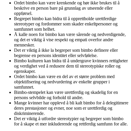
Ordet bimbo kan være krenkende og bør ikke brukes til å
beskrive en person bare på grunnlag av utseende eller
oppførsel.
Begrepet bimbo kan bidra til å opprettholde urettferdige
stereotyper og fordommer som skader enkeltpersoner og
samfunnet som helhet.
Å kalle noen for bimbo kan være sårende og nedverdigende,
og det er viktig å vise respekt og empati overfor andre
mennesker.
Det er viktig å ikke la begreper som bimbo definere eller
begrense en persons identitet eller selvfølelse.
Bimbo kulturen kan bidra til å undergrave kvinners rettigheter
og verdighet ved å redusere dem til stereotypiske roller og
egenskaper.
Ordet bimbo kan være en del av et større problem med
objektifisering og nedvurdering av enkelte grupper i
samfunnet.
Bimbo-stempelet kan være urettferdig og skadelig for en
persons selvbilde og forhold til andre.
Mange kvinner har opplevd å bli kalt bimbo for å delegitimere
deres prestasjoner og evner, noe som er urettferdig og
diskriminerende.
Det er viktig å utfordre stereotypier og begreper som bimbo
for å skape et mer inkluderende og rettferdig samfunn for alle.