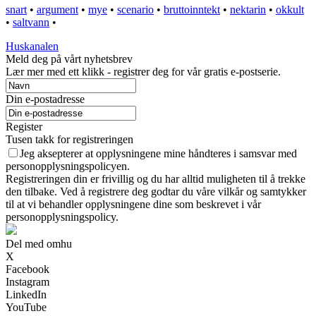
snart
•
argument
•
mye
•
scenario
•
bruttoinntekt
•
nektarin
•
okkult
•
saltvann
•
Huskanalen
Meld deg på vårt nyhetsbrev
Lær mer med ett klikk - registrer deg for vår gratis e-postserie.
Din e-postadresse
Register
Tusen takk for registreringen
Jeg aksepterer at opplysningene mine håndteres i samsvar med
personopplysningspolicyen.
Registreringen din er frivillig og du har alltid muligheten til å trekke
den tilbake. Ved å registrere deg godtar du våre vilkår og samtykker
til at vi behandler opplysningene dine som beskrevet i vår
personopplysningspolicy.
Del med omhu
X
Facebook
Instagram
LinkedIn
YouTube