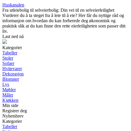
Huskanalen
Fra utleiebolig til selveierbolig: Din vei til en selveierleilighet
Vurderer du å ta steget fra å leie til å eie? Her får du nyttige råd og
informasjon om hvordan du kan forberede deg økonomisk og
praktisk slik at du kan finne den rette eierleiligheten som passer ditt
liv.
Last ned nå
Kategorier
Tabeller
Stoler
Sofaer
Hvitevarer
Dekorasjon
Blomster
Lys
Møbler
Måler
Kjøkken
Min side
Registrer deg
Nyhetsbrev
Kategorier
Tabeller