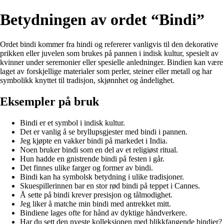
Betydningen av ordet “Bindi”
Ordet bindi kommer fra hindi og refererer vanligvis til den dekorative
prikken eller juvelen som brukes på pannen i indisk kultur, spesielt av
kvinner under seremonier eller spesielle anledninger. Bindien kan være
laget av forskjellige materialer som perler, steiner eller metall og har
symbolikk knyttet til tradisjon, skjønnhet og åndelighet.
Eksempler på bruk
Bindi er et symbol i indisk kultur.
Det er vanlig å se bryllupsgjester med bindi i pannen.
Jeg kjøpte en vakker bindi på markedet i India.
Noen bruker bindi som en del av et religiøst ritual.
Hun hadde en gnistrende bindi på festen i går.
Det finnes ulike farger og former av bindi.
Bindi kan ha symbolsk betydning i ulike tradisjoner.
Skuespillerinnen bar en stor rød bindi på teppet i Cannes.
Å sette på bindi krever presisjon og tålmodighet.
Jeg liker å matche min bindi med antrekket mitt.
Bindiene lages ofte for hånd av dyktige håndverkere.
Har du sett den nyeste kolleksjonen med blikkfangende bindier?