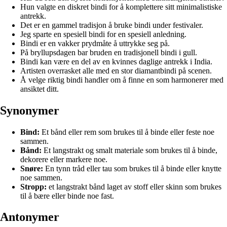
Hun valgte en diskret bindi for å komplettere sitt minimalistiske
antrekk.
Det er en gammel tradisjon å bruke bindi under festivaler.
Jeg sparte en spesiell bindi for en spesiell anledning.
Bindi er en vakker prydmåte å uttrykke seg på.
På bryllupsdagen bar bruden en tradisjonell bindi i gull.
Bindi kan være en del av en kvinnes daglige antrekk i India.
Artisten overrasket alle med en stor diamantbindi på scenen.
Å velge riktig bindi handler om å finne en som harmonerer med
ansiktet ditt.
Synonymer
Bind:
Et bånd eller rem som brukes til å binde eller feste noe
sammen.
Bånd:
Et langstrakt og smalt materiale som brukes til å binde,
dekorere eller markere noe.
Snøre:
En tynn tråd eller tau som brukes til å binde eller knytte
noe sammen.
Stropp:
et langstrakt bånd laget av stoff eller skinn som brukes
til å bære eller binde noe fast.
Antonymer