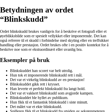
Betydningen av ordet
“Blinkskudd”
Ordet blinkskudd brukes vanligvis for å beskrive et fotografi eller et
øyeblikksbilde som er spesielt vellykket eller imponerende. Det kan
også referere til et skudd i forbindelse med skyting eller en treffsikker
handling eller prestasjon. Ordet brukes ofte i en positiv kontekst for å
beskrive noe som er ekstraordinært eller uvanlig bra.
Eksempler på bruk
Blinkskuddet han scoret var helt utrolig.
Hun tok et imponerende blinkskudd rett i mål.
Det var et virkelig blinkskudd av en prestasjon!
Blinkskuddet gikk rett i krysset.
Han leverte et perfekt blinkskudd fra langt hold.
Det var et vakkert blinkskudd som avgjorde kampen.
Blinkskuddet ble hyllet av publikum.
Hun fikk til et fantastisk blinkskudd i siste minutt.
Det målet var et ekte blinkskudd.
Spilleren fikk til et blinkskudd fra utsiden av sekstenmeteren.