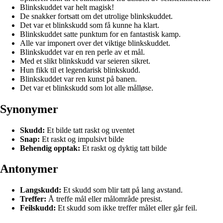
Blinkskuddet var helt magisk!
De snakker fortsatt om det utrolige blinkskuddet.
Det var et blinkskudd som få kunne ha klart.
Blinkskuddet satte punktum for en fantastisk kamp.
Alle var imponert over det viktige blinkskuddet.
Blinkskuddet var en ren perle av et mål.
Med et slikt blinkskudd var seieren sikret.
Hun fikk til et legendarisk blinkskudd.
Blinkskuddet var ren kunst på banen.
Det var et blinkskudd som lot alle målløse.
Synonymer
Skudd:
Et bilde tatt raskt og uventet
Snap:
Et raskt og impulsivt bilde
Behendig opptak:
Et raskt og dyktig tatt bilde
Antonymer
Langskudd:
Et skudd som blir tatt på lang avstand.
Treffer:
Å treffe mål eller målområde presist.
Feilskudd:
Et skudd som ikke treffer målet eller går feil.