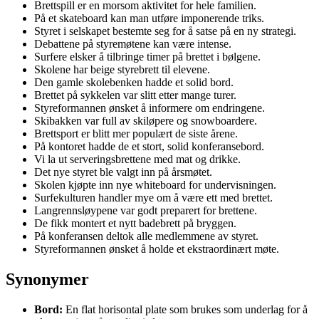
Brettspill er en morsom aktivitet for hele familien.
På et skateboard kan man utføre imponerende triks.
Styret i selskapet bestemte seg for å satse på en ny strategi.
Debattene på styremøtene kan være intense.
Surfere elsker å tilbringe timer på brettet i bølgene.
Skolene har beige styrebrett til elevene.
Den gamle skolebenken hadde et solid bord.
Brettet på sykkelen var slitt etter mange turer.
Styreformannen ønsket å informere om endringene.
Skibakken var full av skiløpere og snowboardere.
Brettsport er blitt mer populært de siste årene.
På kontoret hadde de et stort, solid konferansebord.
Vi la ut serveringsbrettene med mat og drikke.
Det nye styret ble valgt inn på årsmøtet.
Skolen kjøpte inn nye whiteboard for undervisningen.
Surfekulturen handler mye om å være ett med brettet.
Langrennsløypene var godt preparert for brettene.
De fikk montert et nytt badebrett på bryggen.
På konferansen deltok alle medlemmene av styret.
Styreformannen ønsket å holde et ekstraordinært møte.
Synonymer
Bord:
En flat horisontal plate som brukes som underlag for å