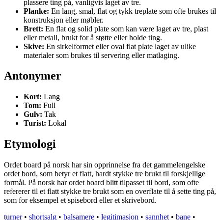
plassere ting på, vanligvis laget av tre.
Planke:
En lang, smal, flat og tykk treplate som ofte brukes til
konstruksjon eller møbler.
Brett:
En flat og solid plate som kan være laget av tre, plast
eller metall, brukt for å støtte eller holde ting.
Skive:
En sirkelformet eller oval flat plate laget av ulike
materialer som brukes til servering eller matlaging.
Antonymer
Kort:
Lang
Tom:
Full
Gulv:
Tak
Turist:
Lokal
Etymologi
Ordet board på norsk har sin opprinnelse fra det gammelengelske
ordet bord, som betyr et flatt, hardt stykke tre brukt til forskjellige
formål. På norsk har ordet board blitt tilpasset til bord, som ofte
refererer til et flatt stykke tre brukt som en overflate til å sette ting på,
som for eksempel et spisebord eller et skrivebord.
turner
•
shortsalg
•
balsamere
•
legitimasjon
•
sannhet
•
bane
•