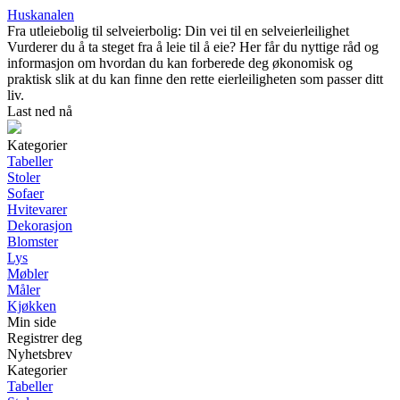
Huskanalen
Fra utleiebolig til selveierbolig: Din vei til en selveierleilighet
Vurderer du å ta steget fra å leie til å eie? Her får du nyttige råd og
informasjon om hvordan du kan forberede deg økonomisk og
praktisk slik at du kan finne den rette eierleiligheten som passer ditt
liv.
Last ned nå
Kategorier
Tabeller
Stoler
Sofaer
Hvitevarer
Dekorasjon
Blomster
Lys
Møbler
Måler
Kjøkken
Min side
Registrer deg
Nyhetsbrev
Kategorier
Tabeller