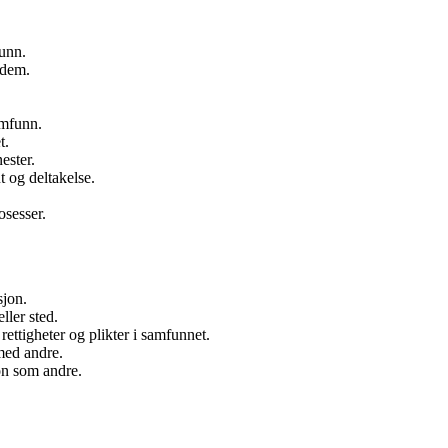
unn.
 dem.
amfunn.
t.
ester.
 og deltakelse.
osesser.
sjon.
ller sted.
ettigheter og plikter i samfunnet.
med andre.
on som andre.