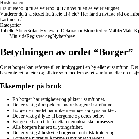
Huskanalen
Fra utleiebolig til selveierbolig: Din vei til en selveierleilighet
Vurderer du å ta steget fra å leie til å eie? Her får du nyttige råd og i
Last ned nå
Kategorier
Tabeller
Stoler
Sofaer
Hvitevarer
Dekorasjon
Blomster
Lys
Møbler
Måler
Kj
Min side
Registrer deg
Nyhetsbrev
Betydningen av ordet “Borger”
Ordet borger kan referere til en innbygger i en by eller et samfunn. De
bestemte rettigheter og plikter som medlem av et samfunn eller en nasj
Eksempler på bruk
En borger har rettigheter og plikter i samfunnet.
Det er viktig å respektere andre borgere i samfunnet.
Borgerne i landet har ulike meninger og synspunkter.
Det er viktig å lytte til borgerne og deres behov.
Borgerne har rett til å delta i demokratiske prosesser.
Alle borgere har rett til ytringsfrihet.
Det er viktig å beskytte borgerne mot diskriminering.
Borgerne bidrar til å forme samfunnet vi lever i.