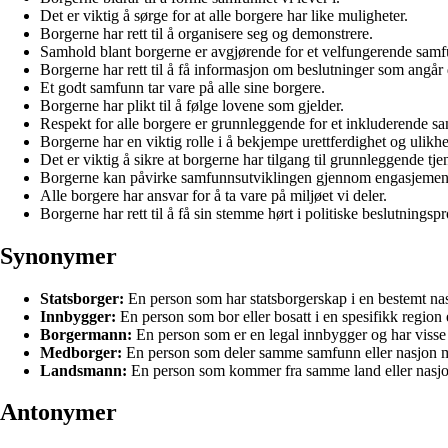
Det er viktig å sørge for at alle borgere har like muligheter.
Borgerne har rett til å organisere seg og demonstrere.
Samhold blant borgerne er avgjørende for et velfungerende samf
Borgerne har rett til å få informasjon om beslutninger som angår
Et godt samfunn tar vare på alle sine borgere.
Borgerne har plikt til å følge lovene som gjelder.
Respekt for alle borgere er grunnleggende for et inkluderende s
Borgerne har en viktig rolle i å bekjempe urettferdighet og ulikhe
Det er viktig å sikre at borgerne har tilgang til grunnleggende tjen
Borgerne kan påvirke samfunnsutviklingen gjennom engasjement
Alle borgere har ansvar for å ta vare på miljøet vi deler.
Borgerne har rett til å få sin stemme hørt i politiske beslutningspr
Synonymer
Statsborger:
En person som har statsborgerskap i en bestemt na
Innbygger:
En person som bor eller bosatt i en spesifikk region e
Borgermann:
En person som er en legal innbygger og har visse r
Medborger:
En person som deler samme samfunn eller nasjon 
Landsmann:
En person som kommer fra samme land eller nasj
Antonymer