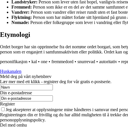
Landstryker:
Person som lever uten fast bopel, vanligvis reisende
Fremmed:
Person som ikke er en del av det samme samfunnet el
Vandrer:
Person som vandrer eller reiser rundt uten et fast boste
Flyktning:
Person som har måttet forlate sitt hjemland på grunn av
Nomade:
Person eller folkegruppe som lever i vandring eller fly
Etymologi
Ordet borger har sin opprinnelse fra det norrøne ordet borgari, som betyr
person som er engasjert i samfunnsaktivism eller politikk. Ordet kan ogs
personifikasjon
•
kal
•
one
•
fremmedord
•
snurrevad
•
autoritativ
•
rep
Huskanalen
Meld deg på vårt nyhetsbrev
Lær mer med ett klikk - registrer deg for vår gratis e-postserie.
Din e-postadresse
Register
Jeg aksepterer at opplysningene mine håndteres i samsvar med per
Registreringen din er frivillig og du har alltid muligheten til å trekke 
personopplysningspolicy.
Del med omhu