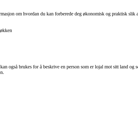
nformasjon om hvordan du kan forberede deg økonomisk og praktisk slik at 
økken
t kan også brukes for å beskrive en person som er lojal mot sitt land og
on.