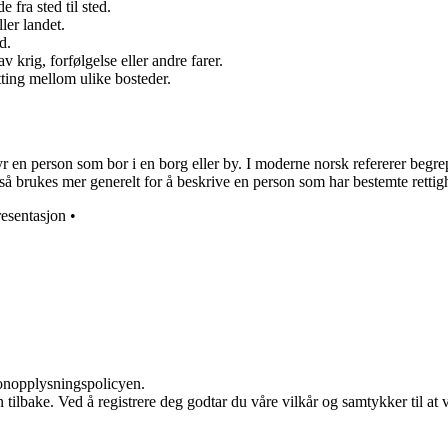
 fra sted til sted.
ler landet.
d.
 krig, forfølgelse eller andre farer.
tting mellom ulike bosteder.
 en person som bor i en borg eller by. I moderne norsk refererer begrepet
å brukes mer generelt for å beskrive en person som har bestemte rettighe
resentasjon
•
sonopplysningspolicyen.
den tilbake. Ved å registrere deg godtar du våre vilkår og samtykker til 