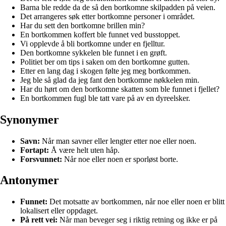
Barna ble redde da de så den bortkomne skilpadden på veien.
Det arrangeres søk etter bortkomne personer i området.
Har du sett den bortkomne brillen min?
En bortkommen koffert ble funnet ved busstoppet.
Vi opplevde å bli bortkomne under en fjelltur.
Den bortkomne sykkelen ble funnet i en grøft.
Politiet ber om tips i saken om den bortkomne gutten.
Etter en lang dag i skogen følte jeg meg bortkommen.
Jeg ble så glad da jeg fant den bortkomne nøkkelen min.
Har du hørt om den bortkomne skatten som ble funnet i fjellet?
En bortkommen fugl ble tatt vare på av en dyreelsker.
Synonymer
Savn:
Når man savner eller lengter etter noe eller noen.
Fortapt:
Å være helt uten håp.
Forsvunnet:
Når noe eller noen er sporløst borte.
Antonymer
Funnet:
Det motsatte av bortkommen, når noe eller noen er blitt
lokalisert eller oppdaget.
På rett vei:
Når man beveger seg i riktig retning og ikke er på