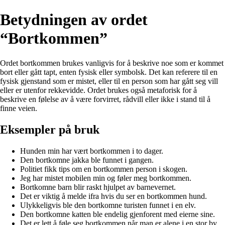
Betydningen av ordet
“Bortkommen”
Ordet bortkommen brukes vanligvis for å beskrive noe som er kommet
bort eller gått tapt, enten fysisk eller symbolsk. Det kan referere til en
fysisk gjenstand som er mistet, eller til en person som har gått seg vill
eller er utenfor rekkevidde. Ordet brukes også metaforisk for å
beskrive en følelse av å være forvirret, rådvill eller ikke i stand til å
finne veien.
Eksempler på bruk
Hunden min har vært bortkommen i to dager.
Den bortkomne jakka ble funnet i gangen.
Politiet fikk tips om en bortkommen person i skogen.
Jeg har mistet mobilen min og føler meg bortkommen.
Bortkomne barn blir raskt hjulpet av barnevernet.
Det er viktig å melde ifra hvis du ser en bortkommen hund.
Ulykkeligvis ble den bortkomne turisten funnet i en elv.
Den bortkomne katten ble endelig gjenforent med eierne sine.
Det er lett å føle seg bortkommen når man er alene i en stor by.