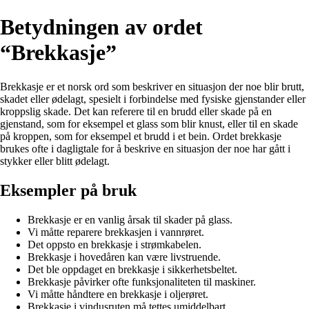
Betydningen av ordet
“Brekkasje”
Brekkasje er et norsk ord som beskriver en situasjon der noe blir brutt,
skadet eller ødelagt, spesielt i forbindelse med fysiske gjenstander eller
kroppslig skade. Det kan referere til en brudd eller skade på en
gjenstand, som for eksempel et glass som blir knust, eller til en skade
på kroppen, som for eksempel et brudd i et bein. Ordet brekkasje
brukes ofte i dagligtale for å beskrive en situasjon der noe har gått i
stykker eller blitt ødelagt.
Eksempler på bruk
Brekkasje er en vanlig årsak til skader på glass.
Vi måtte reparere brekkasjen i vannrøret.
Det oppsto en brekkasje i strømkabelen.
Brekkasje i hovedåren kan være livstruende.
Det ble oppdaget en brekkasje i sikkerhetsbeltet.
Brekkasje påvirker ofte funksjonaliteten til maskiner.
Vi måtte håndtere en brekkasje i oljerøret.
Brekkasje i vindusruten må tettes umiddelbart.