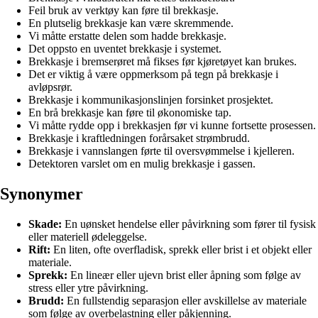
Feil bruk av verktøy kan føre til brekkasje.
En plutselig brekkasje kan være skremmende.
Vi måtte erstatte delen som hadde brekkasje.
Det oppsto en uventet brekkasje i systemet.
Brekkasje i bremserøret må fikses før kjøretøyet kan brukes.
Det er viktig å være oppmerksom på tegn på brekkasje i
avløpsrør.
Brekkasje i kommunikasjonslinjen forsinket prosjektet.
En brå brekkasje kan føre til økonomiske tap.
Vi måtte rydde opp i brekkasjen før vi kunne fortsette prosessen.
Brekkasje i kraftledningen forårsaket strømbrudd.
Brekkasje i vannslangen førte til oversvømmelse i kjelleren.
Detektoren varslet om en mulig brekkasje i gassen.
Synonymer
Skade:
En uønsket hendelse eller påvirkning som fører til fysisk
eller materiell ødeleggelse.
Rift:
En liten, ofte overfladisk, sprekk eller brist i et objekt eller
materiale.
Sprekk:
En lineær eller ujevn brist eller åpning som følge av
stress eller ytre påvirkning.
Brudd:
En fullstendig separasjon eller avskillelse av materiale
som følge av overbelastning eller påkjenning.