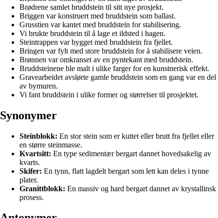
Brødrene samlet bruddstein til sitt nye prosjekt.
Briggen var konstruert med bruddstein som ballast.
Grusstien var kantet med bruddstein for stabilisering.
Vi brukte bruddstein til å lage et ildsted i hagen.
Steintrappen var bygget med bruddstein fra fjellet.
Bringen var fylt med store bruddstein for å stabilisere veien.
Brønnen var omkranset av en pyntekant med bruddstein.
Bruddsteinene ble malt i ulike farger for en kunstnerisk effekt.
Gravearbeidet avslørte gamle bruddstein som en gang var en del
av bymuren.
Vi fant bruddstein i ulike former og størrelser til prosjektet.
Synonymer
Steinblokk:
En stor stein som er kuttet eller brutt fra fjellet eller
en større steinmasse.
Kvartsitt:
En type sedimentær bergart dannet hovedsakelig av
kvarts.
Skifer:
En tynn, flatt lagdelt bergart som lett kan deles i tynne
plater.
Granittblokk:
En massiv og hard bergart dannet av krystallinsk
prosess.
Antonymer