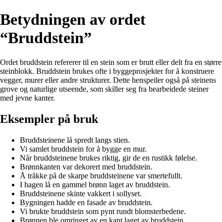
Betydningen av ordet
“Bruddstein”
Ordet bruddstein refererer til en stein som er brutt eller delt fra en større
steinblokk. Bruddstein brukes ofte i byggeprosjekter for å konstruere
vegger, murer eller andre strukturer. Dette henspeiler også på steinens
grove og naturlige utseende, som skiller seg fra bearbeidede steiner
med jevne kanter.
Eksempler på bruk
Bruddsteinene lå spredt langs stien.
Vi samlet bruddstein for å bygge en mur.
Når bruddsteinene brukes riktig, gir de en rustikk følelse.
Brønnkanten var dekorert med bruddstein.
Å tråkke på de skarpe bruddsteinene var smertefullt.
I hagen lå en gammel brønn laget av bruddstein.
Bruddsteinene skinte vakkert i sollyset.
Bygningen hadde en fasade av bruddstein.
Vi brukte bruddstein som pynt rundt blomsterbedene.
Brønnen ble omringet av en kant laget av bruddstein.