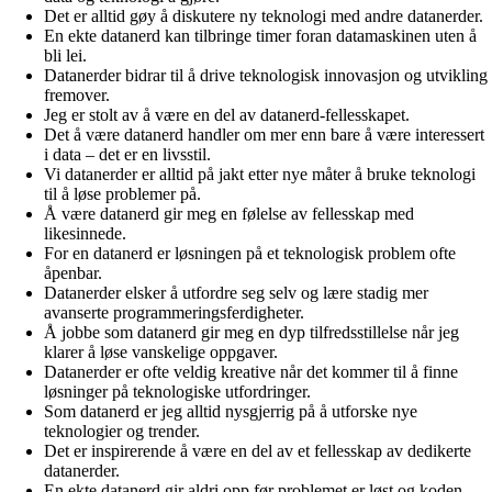
Det er alltid gøy å diskutere ny teknologi med andre datanerder.
En ekte datanerd kan tilbringe timer foran datamaskinen uten å
bli lei.
Datanerder bidrar til å drive teknologisk innovasjon og utvikling
fremover.
Jeg er stolt av å være en del av datanerd-fellesskapet.
Det å være datanerd handler om mer enn bare å være interessert
i data – det er en livsstil.
Vi datanerder er alltid på jakt etter nye måter å bruke teknologi
til å løse problemer på.
Å være datanerd gir meg en følelse av fellesskap med
likesinnede.
For en datanerd er løsningen på et teknologisk problem ofte
åpenbar.
Datanerder elsker å utfordre seg selv og lære stadig mer
avanserte programmeringsferdigheter.
Å jobbe som datanerd gir meg en dyp tilfredsstillelse når jeg
klarer å løse vanskelige oppgaver.
Datanerder er ofte veldig kreative når det kommer til å finne
løsninger på teknologiske utfordringer.
Som datanerd er jeg alltid nysgjerrig på å utforske nye
teknologier og trender.
Det er inspirerende å være en del av et fellesskap av dedikerte
datanerder.
En ekte datanerd gir aldri opp før problemet er løst og koden