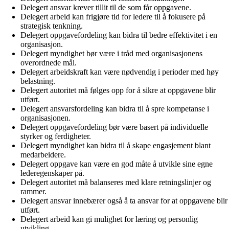
Delegert ansvar krever tillit til de som får oppgavene.
Delegert arbeid kan frigjøre tid for ledere til å fokusere på
strategisk tenkning.
Delegert oppgavefordeling kan bidra til bedre effektivitet i en
organisasjon.
Delegert myndighet bør være i tråd med organisasjonens
overordnede mål.
Delegert arbeidskraft kan være nødvendig i perioder med høy
belastning.
Delegert autoritet må følges opp for å sikre at oppgavene blir
utført.
Delegert ansvarsfordeling kan bidra til å spre kompetanse i
organisasjonen.
Delegert oppgavefordeling bør være basert på individuelle
styrker og ferdigheter.
Delegert myndighet kan bidra til å skape engasjement blant
medarbeidere.
Delegert oppgave kan være en god måte å utvikle sine egne
lederegenskaper på.
Delegert autoritet må balanseres med klare retningslinjer og
rammer.
Delegert ansvar innebærer også å ta ansvar for at oppgavene blir
utført.
Delegert arbeid kan gi mulighet for læring og personlig
utvikling.