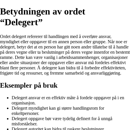
Betydningen av ordet
“Delegert”
Ordet delegert refererer til handlingen med å overføre ansvar,
myndighet eller oppgaver til en annen person eller gruppe. Når noe er
delegert, betyr det at en person har gitt noen andre tillatelse til å handle
på deres vegne eller ta beslutninger på deres vegne innenfor en bestemt
ramme. Dette kan være vanlig i arbeidssammenhenger, organisasjoner
eller andre situasjoner der oppgaver eller ansvar må fordeles effektivt
blant flere personer. Å delegere kan bidra til å forbedre effektiviteten,
frigjøre tid og ressurser, og fremme samarbeid og ansvarliggjøring.
Eksempler på bruk
Delegert ansvar er en effektiv måte å fordele oppgaver på i en
organisasjon.
Delegert myndighet kan gi større handlingsrom for
enkeltpersoner.
Delegert oppgave bør være tydelig definert for å unngå
misforståelser.
Delegert autoritet kan bidra til raskere beslutninger.