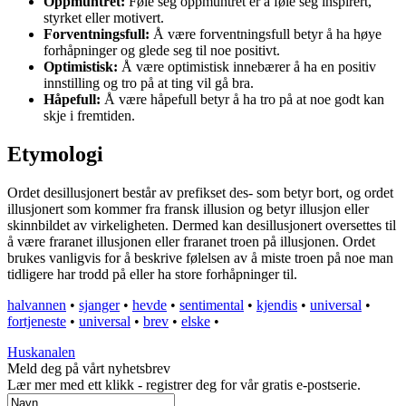
Oppmuntret:
Føle seg oppmuntret er å føle seg inspirert,
styrket eller motivert.
Forventningsfull:
Å være forventningsfull betyr å ha høye
forhåpninger og glede seg til noe positivt.
Optimistisk:
Å være optimistisk innebærer å ha en positiv
innstilling og tro på at ting vil gå bra.
Håpefull:
Å være håpefull betyr å ha tro på at noe godt kan
skje i fremtiden.
Etymologi
Ordet desillusjonert består av prefikset des- som betyr bort, og ordet
illusjonert som kommer fra fransk illusion og betyr illusjon eller
skinnbildet av virkeligheten. Dermed kan desillusjonert oversettes til
å være fraranet illusjonen eller fraranet troen på illusjonen. Ordet
brukes vanligvis for å beskrive følelsen av å miste troen på noe man
tidligere har trodd på eller ha store forhåpninger til.
halvannen
•
sjanger
•
hevde
•
sentimental
•
kjendis
•
universal
•
fortjeneste
•
universal
•
brev
•
elske
•
Huskanalen
Meld deg på vårt nyhetsbrev
Lær mer med ett klikk - registrer deg for vår gratis e-postserie.