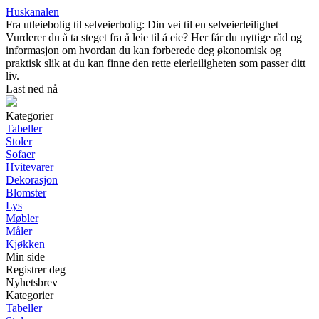
Huskanalen
Fra utleiebolig til selveierbolig: Din vei til en selveierleilighet
Vurderer du å ta steget fra å leie til å eie? Her får du nyttige råd og
informasjon om hvordan du kan forberede deg økonomisk og
praktisk slik at du kan finne den rette eierleiligheten som passer ditt
liv.
Last ned nå
Kategorier
Tabeller
Stoler
Sofaer
Hvitevarer
Dekorasjon
Blomster
Lys
Møbler
Måler
Kjøkken
Min side
Registrer deg
Nyhetsbrev
Kategorier
Tabeller