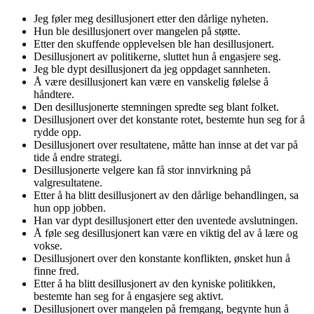
Jeg føler meg desillusjonert etter den dårlige nyheten.
Hun ble desillusjonert over mangelen på støtte.
Etter den skuffende opplevelsen ble han desillusjonert.
Desillusjonert av politikerne, sluttet hun å engasjere seg.
Jeg ble dypt desillusjonert da jeg oppdaget sannheten.
Å være desillusjonert kan være en vanskelig følelse å
håndtere.
Den desillusjonerte stemningen spredte seg blant folket.
Desillusjonert over det konstante rotet, bestemte hun seg for å
rydde opp.
Desillusjonert over resultatene, måtte han innse at det var på
tide å endre strategi.
Desillusjonerte velgere kan få stor innvirkning på
valgresultatene.
Etter å ha blitt desillusjonert av den dårlige behandlingen, sa
hun opp jobben.
Han var dypt desillusjonert etter den uventede avslutningen.
Å føle seg desillusjonert kan være en viktig del av å lære og
vokse.
Desillusjonert over den konstante konflikten, ønsket hun å
finne fred.
Etter å ha blitt desillusjonert av den kyniske politikken,
bestemte han seg for å engasjere seg aktivt.
Desillusjonert over mangelen på fremgang, begynte hun å