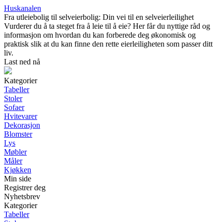
Huskanalen
Fra utleiebolig til selveierbolig: Din vei til en selveierleilighet
Vurderer du å ta steget fra å leie til å eie? Her får du nyttige råd og
informasjon om hvordan du kan forberede deg økonomisk og
praktisk slik at du kan finne den rette eierleiligheten som passer ditt
liv.
Last ned nå
Kategorier
Tabeller
Stoler
Sofaer
Hvitevarer
Dekorasjon
Blomster
Lys
Møbler
Måler
Kjøkken
Min side
Registrer deg
Nyhetsbrev
Kategorier
Tabeller