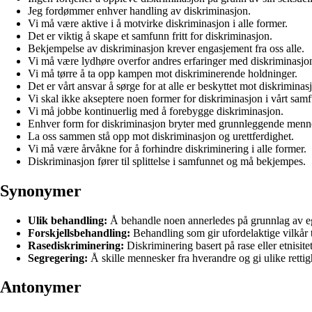
Jeg fordømmer enhver handling av diskriminasjon.
Vi må være aktive i å motvirke diskriminasjon i alle former.
Det er viktig å skape et samfunn fritt for diskriminasjon.
Bekjempelse av diskriminasjon krever engasjement fra oss alle.
Vi må være lydhøre overfor andres erfaringer med diskriminasjo
Vi må tørre å ta opp kampen mot diskriminerende holdninger.
Det er vårt ansvar å sørge for at alle er beskyttet mot diskriminas
Vi skal ikke akseptere noen former for diskriminasjon i vårt sam
Vi må jobbe kontinuerlig med å forebygge diskriminasjon.
Enhver form for diskriminasjon bryter med grunnleggende menne
La oss sammen stå opp mot diskriminasjon og urettferdighet.
Vi må være årvåkne for å forhindre diskriminering i alle former.
Diskriminasjon fører til splittelse i samfunnet og må bekjempes.
Synonymer
Ulik behandling:
Å behandle noen annerledes på grunnlag av egen
Forskjellsbehandling:
Behandling som gir ufordelaktige vilkår t
Rasediskriminering:
Diskriminering basert på rase eller etnisitet
Segregering:
Å skille mennesker fra hverandre og gi ulike rettig
Antonymer