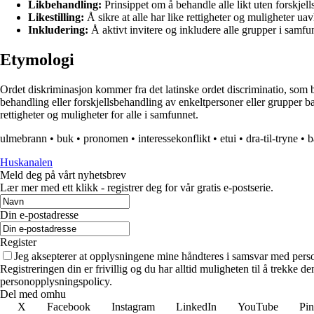
Likbehandling:
Prinsippet om å behandle alle likt uten forskjel
Likestilling:
Å sikre at alle har like rettigheter og muligheter u
Inkludering:
Å aktivt invitere og inkludere alle grupper i samf
Etymologi
Ordet diskriminasjon kommer fra det latinske ordet discriminatio, som bet
behandling eller forskjellsbehandling av enkeltpersoner eller grupper bas
rettigheter og muligheter for alle i samfunnet.
ulmebrann
•
buk
•
pronomen
•
interessekonflikt
•
etui
•
dra-til-tryne
•
b
Huskanalen
Meld deg på vårt nyhetsbrev
Lær mer med ett klikk - registrer deg for vår gratis e-postserie.
Din e-postadresse
Register
Jeg aksepterer at opplysningene mine håndteres i samsvar med per
Registreringen din er frivillig og du har alltid muligheten til å trekke 
personopplysningspolicy.
Del med omhu
X
Facebook
Instagram
LinkedIn
YouTube
Pin