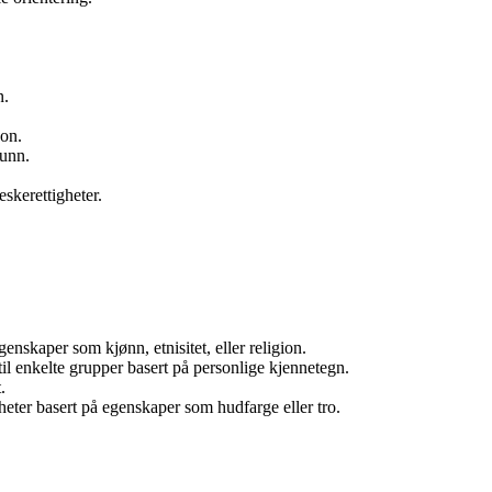
n.
jon.
funn.
skerettigheter.
skaper som kjønn, etnisitet, eller religion.
il enkelte grupper basert på personlige kjennetegn.
.
heter basert på egenskaper som hudfarge eller tro.