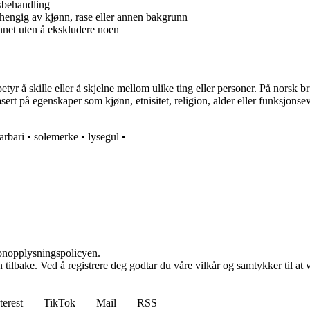
lsbehandling
avhengig av kjønn, rase eller annen bakgrunn
unnet uten å ekskludere noen
yr å skille eller å skjelne mellom ulike ting eller personer. På norsk br
ert på egenskaper som kjønn, etnisitet, religion, alder eller funksjonsev
arbari
•
solemerke
•
lysegul
•
sonopplysningspolicyen.
den tilbake. Ved å registrere deg godtar du våre vilkår og samtykker til 
terest
TikTok
Mail
RSS