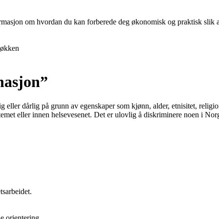
nformasjon om hvordan du kan forberede deg økonomisk og praktisk slik at 
økken
nasjon”
g eller dårlig på grunn av egenskaper som kjønn, alder, etnisitet, religi
emet eller innen helsevesenet. Det er ulovlig å diskriminere noen i Nor
tsarbeidet.
e orientering.