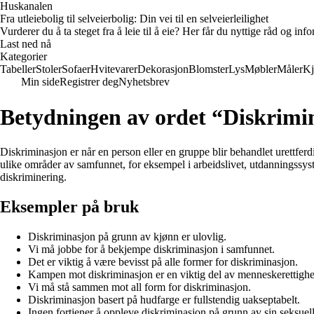
Huskanalen
Fra utleiebolig til selveierbolig: Din vei til en selveierleilighet
Vurderer du å ta steget fra å leie til å eie? Her får du nyttige råd og i
Last ned nå
Kategorier
Tabeller
Stoler
Sofaer
Hvitevarer
Dekorasjon
Blomster
Lys
Møbler
Måler
Kj
Min side
Registrer deg
Nyhetsbrev
Betydningen av ordet “Diskrimi
Diskriminasjon er når en person eller en gruppe blir behandlet urettferdi
ulike områder av samfunnet, for eksempel i arbeidslivet, utdanningssyst
diskriminering.
Eksempler på bruk
Diskriminasjon på grunn av kjønn er ulovlig.
Vi må jobbe for å bekjempe diskriminasjon i samfunnet.
Det er viktig å være bevisst på alle former for diskriminasjon.
Kampen mot diskriminasjon er en viktig del av menneskerettighe
Vi må stå sammen mot all form for diskriminasjon.
Diskriminasjon basert på hudfarge er fullstendig uakseptabelt.
Ingen fortjener å oppleve diskriminasjon på grunn av sin seksuell