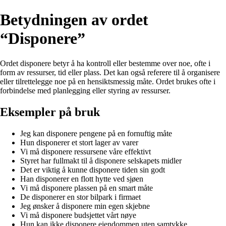
Betydningen av ordet
“Disponere”
Ordet disponere betyr å ha kontroll eller bestemme over noe, ofte i
form av ressurser, tid eller plass. Det kan også referere til å organisere
eller tilrettelegge noe på en hensiktsmessig måte. Ordet brukes ofte i
forbindelse med planlegging eller styring av ressurser.
Eksempler på bruk
Jeg kan disponere pengene på en fornuftig måte
Hun disponerer et stort lager av varer
Vi må disponere ressursene våre effektivt
Styret har fullmakt til å disponere selskapets midler
Det er viktig å kunne disponere tiden sin godt
Han disponerer en flott hytte ved sjøen
Vi må disponere plassen på en smart måte
De disponerer en stor bilpark i firmaet
Jeg ønsker å disponere min egen skjebne
Vi må disponere budsjettet vårt nøye
Hun kan ikke disponere eiendommen uten samtykke