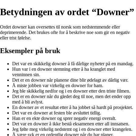
Betydningen av ordet “Downer”
Ordet downer kan oversettes til norsk som nedstemmende eller
deprimerende. Det brukes ofte for å beskrive noe som gir en negativ
eller trist følelse.
Eksempler på bruk
Det var en skikkelig downer å få dårlige nyheter på en mandag.
Hun var i en downer stemning etter å ha kranglet med
venninnen sin.
Det er en downer når planene dine blir ødelagt av dårlig vær.
Å miste jobben var virkelig en downer for ham.
Jeg ble skikkelig nedfor og i en downer etter den triste filmen.
Det er en downer når du gledet deg til noe, men det ender opp
med å bli avlyst.
En downer av et resultat etter å ha jobbet så hardt på prosjektet.
Det var en downer at festen ble avsluttet tidlig.
Han er en ekte downer og sprer negativ energi overalt.
Det var en downer å ikke bestå eksamenen etter all innsatsen.
Jeg følte meg virkelig nedstemt og i en downer etter krangelen.
Å være syk er en ordentlig downer når du har planer.