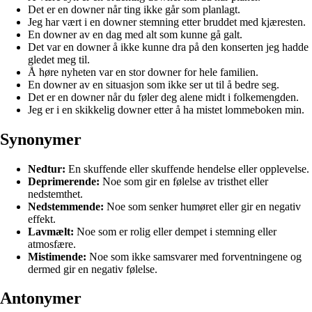
Det er en downer når ting ikke går som planlagt.
Jeg har vært i en downer stemning etter bruddet med kjæresten.
En downer av en dag med alt som kunne gå galt.
Det var en downer å ikke kunne dra på den konserten jeg hadde
gledet meg til.
Å høre nyheten var en stor downer for hele familien.
En downer av en situasjon som ikke ser ut til å bedre seg.
Det er en downer når du føler deg alene midt i folkemengden.
Jeg er i en skikkelig downer etter å ha mistet lommeboken min.
Synonymer
Nedtur:
En skuffende eller skuffende hendelse eller opplevelse.
Deprimerende:
Noe som gir en følelse av tristhet eller
nedstemthet.
Nedstemmende:
Noe som senker humøret eller gir en negativ
effekt.
Lavmælt:
Noe som er rolig eller dempet i stemning eller
atmosfære.
Mistimende:
Noe som ikke samsvarer med forventningene og
dermed gir en negativ følelse.
Antonymer