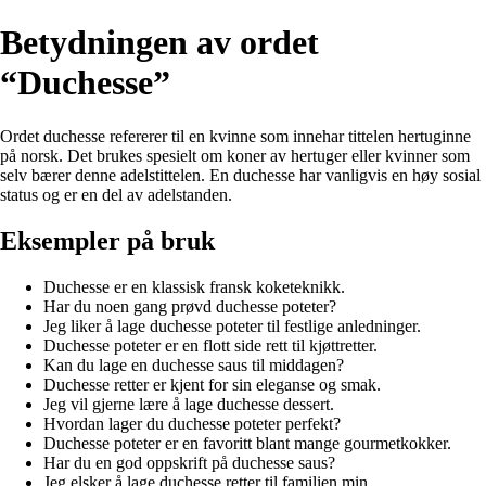
Betydningen av ordet
“Duchesse”
Ordet duchesse refererer til en kvinne som innehar tittelen hertuginne
på norsk. Det brukes spesielt om koner av hertuger eller kvinner som
selv bærer denne adelstittelen. En duchesse har vanligvis en høy sosial
status og er en del av adelstanden.
Eksempler på bruk
Duchesse er en klassisk fransk koketeknikk.
Har du noen gang prøvd duchesse poteter?
Jeg liker å lage duchesse poteter til festlige anledninger.
Duchesse poteter er en flott side rett til kjøttretter.
Kan du lage en duchesse saus til middagen?
Duchesse retter er kjent for sin eleganse og smak.
Jeg vil gjerne lære å lage duchesse dessert.
Hvordan lager du duchesse poteter perfekt?
Duchesse poteter er en favoritt blant mange gourmetkokker.
Har du en god oppskrift på duchesse saus?
Jeg elsker å lage duchesse retter til familien min.