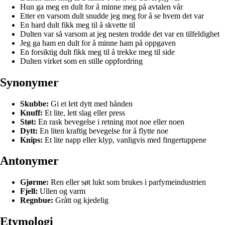
Hun ga meg en dult for å minne meg på avtalen vår
Etter en varsom dult snudde jeg meg for å se hvem det var
En hard dult fikk meg til å skvette til
Dulten var så varsom at jeg nesten trodde det var en tilfeldighet
Jeg ga ham en dult for å minne ham på oppgaven
En forsiktig dult fikk meg til å trekke meg til side
Dulten virket som en stille oppfordring
Synonymer
Skubbe:
Gi et lett dytt med hånden
Knuff:
Et lite, lett slag eller press
Støt:
En rask bevegelse i retning mot noe eller noen
Dytt:
En liten kraftig bevegelse for å flytte noe
Knips:
Et lite napp eller klyp, vanligvis med fingertuppene
Antonymer
Gjørme:
Ren eller søt lukt som brukes i parfymeindustrien
Fjell:
Ullen og varm
Regnbue:
Grått og kjedelig
Etymologi