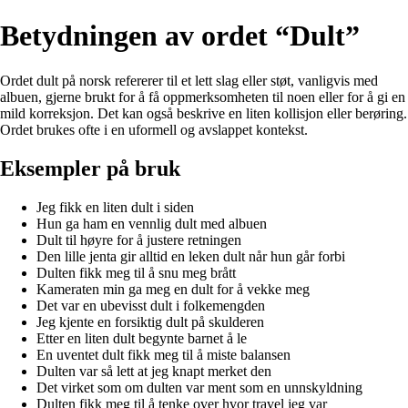
Betydningen av ordet “Dult”
Ordet dult på norsk refererer til et lett slag eller støt, vanligvis med
albuen, gjerne brukt for å få oppmerksomheten til noen eller for å gi en
mild korreksjon. Det kan også beskrive en liten kollisjon eller berøring.
Ordet brukes ofte i en uformell og avslappet kontekst.
Eksempler på bruk
Jeg fikk en liten dult i siden
Hun ga ham en vennlig dult med albuen
Dult til høyre for å justere retningen
Den lille jenta gir alltid en leken dult når hun går forbi
Dulten fikk meg til å snu meg brått
Kameraten min ga meg en dult for å vekke meg
Det var en ubevisst dult i folkemengden
Jeg kjente en forsiktig dult på skulderen
Etter en liten dult begynte barnet å le
En uventet dult fikk meg til å miste balansen
Dulten var så lett at jeg knapt merket den
Det virket som om dulten var ment som en unnskyldning
Dulten fikk meg til å tenke over hvor travel jeg var