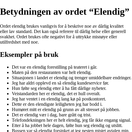
Betydningen av ordet “Elendig”
Ordet elendig brukes vanligvis for å beskrive noe av dårlig kvalitet
eller lav standard. Det kan også referere til dårlig helse eller generell
svakhet. Ordet brukes ofte negativt for å uttrykke misnøye eller
utilfredshet med noe.
Eksempler på bruk
Det var en elendig forestilling på teateret i går.
Maten på den restauranten var helt elendig.
Situasjonen i landet er elendig og trenger umiddelbare endringer.
Jeg har aldri opplevd en så elendig kundeservice før.
Hun følte seg elendig etter å ha fått dårlige nyheter.
Veistandarden her er elendig, det er hull overalt.
Jeg har ventet i en elendig lang kø på postkontoret.
Dette er den elendigste leiligheten jeg har bodd i.
Humøret mitt er elendig på grunn av alt stresset på jobben.
Det er elendig vær i dag, bare grått og trist.
Telefondekningen her er helt elendig, jeg får ikke engang signal.
Etter å ha jobbet hele dagen, følte hun seg elendig og utslitt.
Bussen var så elendig forsinket at jeg nesten mistet avtalen min.