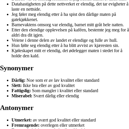
Datahastigheten på dette nettverket er elendig, det tar evigheter å
laste en nettside.
Jeg føler meg elendig etter å ha spist den dårlige maten på
gatekjøkkenet.
Barnevaktens omsorg var elendig, barnet mitt gråt hele natten.
Etter den elendige opplevelsen på kaféen, bestemte jeg meg for å
aldri dra dit igjen.
Veiene i denne delen av landet er elendige og fulle av hull.
Hun følte seg elendig etter å ha blitt avvist av kjæresten sin.
Kjøleskapet mitt er elendig, det ødelegger maten i stedet for å
holde den kald.
Synonymer
Dårlig:
Noe som er av lav kvalitet eller standard
Slett:
Ikke bra eller av god kvalitet
Fattigslig:
Som mangler i kvalitet eller standard
Miserabel:
Svært dårlig eller elendig
Antonymer
Utmerket:
av svært god kvalitet eller standard
Fremragende:
overlegen eller utmerket