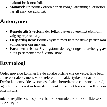
maktmisbruk mot folket.
Monarki:
En politisk orden der en konge, dronning eller keiser
har all makt og autoritet.
Antonymer
Demokrati:
Styreform der folket utøver suverenitet gjennom
valg og representasjon.
Flerpartisystem:
Politisk system med flere politiske partier som
konkurrerer om makten.
Parlamentarisme:
Styringsform der regjeringen er avhengig av
tillit i parlamentet for å kunne styre.
Etymologi
Ordet enevelde kommer fra de norske ordene ene og velde. Ene betyr
alene eller alene, mens velde refererer til makt, styrke eller autoritet.
Derfor kan enevelde oversettes til aleneherredømme eller enekontroll,
og refererer til en styreform der all makt er samlet hos én enkelt person
eller instans.
midtbanespiller
•
samspill
•
urban
•
akkumulere
•
butikk
•
siktelse
•
side
•
nisje
•