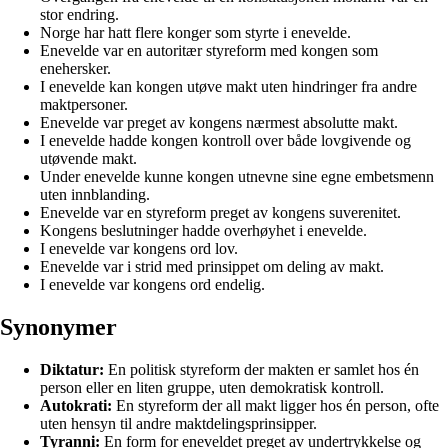
stor endring.
Norge har hatt flere konger som styrte i enevelde.
Enevelde var en autoritær styreform med kongen som
enehersker.
I enevelde kan kongen utøve makt uten hindringer fra andre
maktpersoner.
Enevelde var preget av kongens nærmest absolutte makt.
I enevelde hadde kongen kontroll over både lovgivende og
utøvende makt.
Under enevelde kunne kongen utnevne sine egne embetsmenn
uten innblanding.
Enevelde var en styreform preget av kongens suverenitet.
Kongens beslutninger hadde overhøyhet i enevelde.
I enevelde var kongens ord lov.
Enevelde var i strid med prinsippet om deling av makt.
I enevelde var kongens ord endelig.
Synonymer
Diktatur:
En politisk styreform der makten er samlet hos én
person eller en liten gruppe, uten demokratisk kontroll.
Autokrati:
En styreform der all makt ligger hos én person, ofte
uten hensyn til andre maktdelingsprinsipper.
Tyranni:
En form for eneveldet preget av undertrykkelse og