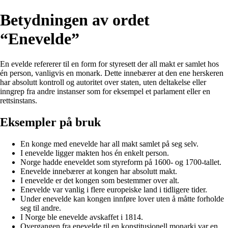
Betydningen av ordet
“Enevelde”
En evelde refererer til en form for styresett der all makt er samlet hos
én person, vanligvis en monark. Dette innebærer at den ene herskeren
har absolutt kontroll og autoritet over staten, uten deltakelse eller
inngrep fra andre instanser som for eksempel et parlament eller en
rettsinstans.
Eksempler på bruk
En konge med enevelde har all makt samlet på seg selv.
I enevelde ligger makten hos én enkelt person.
Norge hadde eneveldet som styreform på 1600- og 1700-tallet.
Enevelde innebærer at kongen har absolutt makt.
I enevelde er det kongen som bestemmer over alt.
Enevelde var vanlig i flere europeiske land i tidligere tider.
Under enevelde kan kongen innføre lover uten å måtte forholde
seg til andre.
I Norge ble enevelde avskaffet i 1814.
Overgangen fra enevelde til en konstitusjonell monarki var en