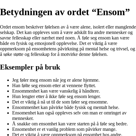
Betydningen av ordet “Ensom”
Ordet ensom beskriver følelsen av å være alene, isolert eller manglende
selskap. Det kan oppleves som å være adskilt fra andre mennesker og
savne fellesskap eller nærhet med noen. Å føle seg ensom kan være
både en fysisk og emosjonell opplevelse. Det er viktig å være
oppmerksom på ensomhetens påvirkning på mental helse og trivsel, og
å søke støtte og fellesskap for å motvirke denne følelsen.
Eksempler på bruk
Jeg føler meg ensom når jeg er alene hjemme.
Han følte seg ensom etter at vennene flyttet.
Ensommenhet kan være vanskelig å håndtere.
Hun lengter etter å ikke føle seg ensom lenger.
Det er viktig å nå ut til de som føler seg ensomme.
Ensommenhet kan påvirke både fysisk og mentalt helse.
Ensomenhet kan også oppleves selv om man er omringet av
mennesker.
Å snakke om ensomhet kan være starten på å føle seg bedre.
Ensomenhet er et vanlig problem som påvirker mange.
Det er viktig å være oppmerksom på ensomhet hos andre.