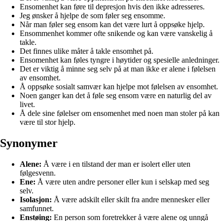
Ensomenhet kan føre til depresjon hvis den ikke adresseres.
Jeg ønsker å hjelpe de som føler seg ensomme.
Når man føler seg ensom kan det være lurt å oppsøke hjelp.
Ensommenhet kommer ofte snikende og kan være vanskelig å
takle.
Det finnes ulike måter å takle ensomhet på.
Ensomenhet kan føles tyngre i høytider og spesielle anledninger.
Det er viktig å minne seg selv på at man ikke er alene i følelsen
av ensomhet.
Å oppsøke sosialt samvær kan hjelpe mot følelsen av ensomhet.
Noen ganger kan det å føle seg ensom være en naturlig del av
livet.
Å dele sine følelser om ensomenhet med noen man stoler på kan
være til stor hjelp.
Synonymer
Alene:
Å være i en tilstand der man er isolert eller uten
følgesvenn.
Ene:
Å være uten andre personer eller kun i selskap med seg
selv.
Isolasjon:
Å være adskilt eller skilt fra andre mennesker eller
samfunnet.
Enstøing:
En person som foretrekker å være alene og unngå