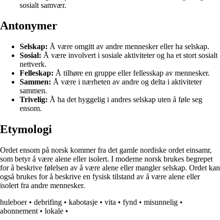
sosialt samvær.
Antonymer
Selskap:
Å være omgitt av andre mennesker eller ha selskap.
Sosial:
Å være involvert i sosiale aktiviteter og ha et stort sosialt
nettverk.
Felleskap:
Å tilhøre en gruppe eller fellesskap av mennesker.
Sammen:
Å være i nærheten av andre og delta i aktiviteter
sammen.
Trivelig:
Å ha det hyggelig i andres selskap uten å føle seg
ensom.
Etymologi
Ordet ensom på norsk kommer fra det gamle nordiske ordet einsamr,
som betyr å være alene eller isolert. I moderne norsk brukes begrepet
for å beskrive følelsen av å være alene eller mangler selskap. Ordet kan
også brukes for å beskrive en fysisk tilstand av å være alene eller
isolert fra andre mennesker.
huleboer
•
debrifing
•
kabotasje
•
vita
•
fynd
•
misunnelig
•
abonnement
•
lokale
•