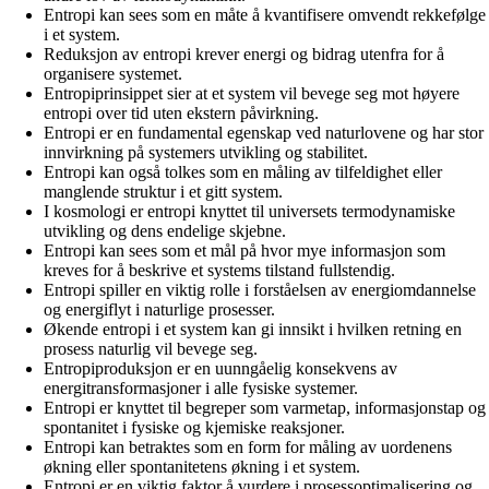
Entropi kan sees som en måte å kvantifisere omvendt rekkefølge
i et system.
Reduksjon av entropi krever energi og bidrag utenfra for å
organisere systemet.
Entropiprinsippet sier at et system vil bevege seg mot høyere
entropi over tid uten ekstern påvirkning.
Entropi er en fundamental egenskap ved naturlovene og har stor
innvirkning på systemers utvikling og stabilitet.
Entropi kan også tolkes som en måling av tilfeldighet eller
manglende struktur i et gitt system.
I kosmologi er entropi knyttet til universets termodynamiske
utvikling og dens endelige skjebne.
Entropi kan sees som et mål på hvor mye informasjon som
kreves for å beskrive et systems tilstand fullstendig.
Entropi spiller en viktig rolle i forståelsen av energiomdannelse
og energiflyt i naturlige prosesser.
Økende entropi i et system kan gi innsikt i hvilken retning en
prosess naturlig vil bevege seg.
Entropiproduksjon er en uunngåelig konsekvens av
energitransformasjoner i alle fysiske systemer.
Entropi er knyttet til begreper som varmetap, informasjonstap og
spontanitet i fysiske og kjemiske reaksjoner.
Entropi kan betraktes som en form for måling av uordenens
økning eller spontanitetens økning i et system.
Entropi er en viktig faktor å vurdere i prosessoptimalisering og