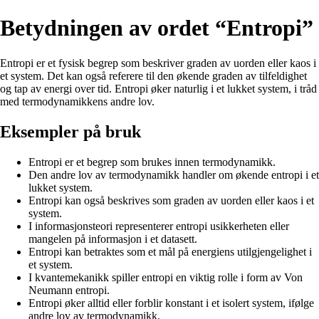
Betydningen av ordet “Entropi”
Entropi er et fysisk begrep som beskriver graden av uorden eller kaos i
et system. Det kan også referere til den økende graden av tilfeldighet
og tap av energi over tid. Entropi øker naturlig i et lukket system, i tråd
med termodynamikkens andre lov.
Eksempler på bruk
Entropi er et begrep som brukes innen termodynamikk.
Den andre lov av termodynamikk handler om økende entropi i et
lukket system.
Entropi kan også beskrives som graden av uorden eller kaos i et
system.
I informasjonsteori representerer entropi usikkerheten eller
mangelen på informasjon i et datasett.
Entropi kan betraktes som et mål på energiens utilgjengelighet i
et system.
I kvantemekanikk spiller entropi en viktig rolle i form av Von
Neumann entropi.
Entropi øker alltid eller forblir konstant i et isolert system, ifølge
andre lov av termodynamikk.