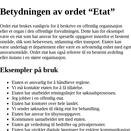
Betydningen av ordet “Etat”
Ordet etat brukes vanligvis for å beskrive en offentlig organisasjon
eller et organ i den offentlige forvaltningen. Dette kan for eksempel
være en etat som har ansvar for spesielle oppgaver innenfor et bestemt
område, slik som helsevesen, utdanning eller transport. Etaten kan
være underlagt et departement eller være en selvstendig enhet med eget
ansvarsområde. Ordet etat kan også referere til en bestemt avdeling
eller instans i en større organisasjon.
Eksempler på bruk
Etaten er ansvarlig for å håndheve reglene.
Vi må kontakte etaten for å få tillatelse.
Etaten har utarbeidet retningslinjer for søknadsprosessen.
Jeg jobber i en offentlig etat.
Etaten har kontorer over hele landet.
Vi sender søknaden til riktig etat for behandling.
Etaten har ansvar for tilsynsoppgaver.
Kommunen samarbeider tett med etaten.
Etaten gir veiledning til bedrifter og privatpersoner.
Etaten har utviklet digitale løsninger for enklere kommunikasjon.