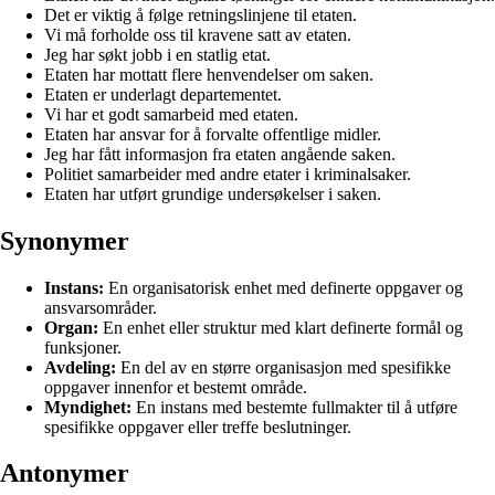
Det er viktig å følge retningslinjene til etaten.
Vi må forholde oss til kravene satt av etaten.
Jeg har søkt jobb i en statlig etat.
Etaten har mottatt flere henvendelser om saken.
Etaten er underlagt departementet.
Vi har et godt samarbeid med etaten.
Etaten har ansvar for å forvalte offentlige midler.
Jeg har fått informasjon fra etaten angående saken.
Politiet samarbeider med andre etater i kriminalsaker.
Etaten har utført grundige undersøkelser i saken.
Synonymer
Instans:
En organisatorisk enhet med definerte oppgaver og
ansvarsområder.
Organ:
En enhet eller struktur med klart definerte formål og
funksjoner.
Avdeling:
En del av en større organisasjon med spesifikke
oppgaver innenfor et bestemt område.
Myndighet:
En instans med bestemte fullmakter til å utføre
spesifikke oppgaver eller treffe beslutninger.
Antonymer