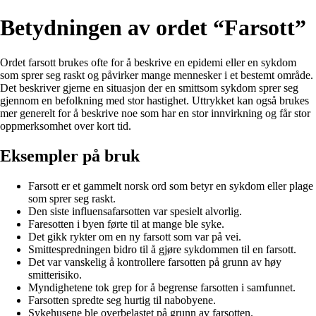
Betydningen av ordet “Farsott”
Ordet farsott brukes ofte for å beskrive en epidemi eller en sykdom
som sprer seg raskt og påvirker mange mennesker i et bestemt område.
Det beskriver gjerne en situasjon der en smittsom sykdom sprer seg
gjennom en befolkning med stor hastighet. Uttrykket kan også brukes
mer generelt for å beskrive noe som har en stor innvirkning og får stor
oppmerksomhet over kort tid.
Eksempler på bruk
Farsott er et gammelt norsk ord som betyr en sykdom eller plage
som sprer seg raskt.
Den siste influensafarsotten var spesielt alvorlig.
Faresotten i byen førte til at mange ble syke.
Det gikk rykter om en ny farsott som var på vei.
Smittespredningen bidro til å gjøre sykdommen til en farsott.
Det var vanskelig å kontrollere farsotten på grunn av høy
smitterisiko.
Myndighetene tok grep for å begrense farsotten i samfunnet.
Farsotten spredte seg hurtig til nabobyene.
Sykehusene ble overbelastet på grunn av farsotten.