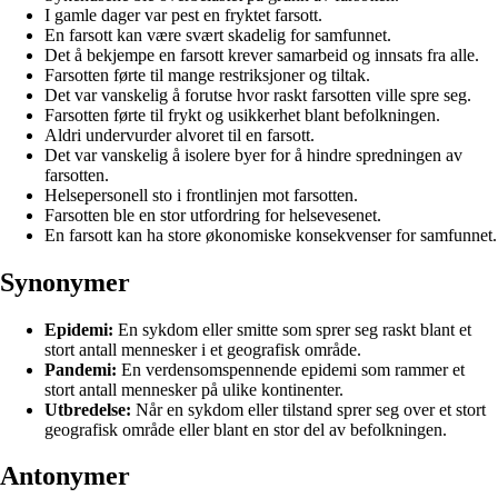
I gamle dager var pest en fryktet farsott.
En farsott kan være svært skadelig for samfunnet.
Det å bekjempe en farsott krever samarbeid og innsats fra alle.
Farsotten førte til mange restriksjoner og tiltak.
Det var vanskelig å forutse hvor raskt farsotten ville spre seg.
Farsotten førte til frykt og usikkerhet blant befolkningen.
Aldri undervurder alvoret til en farsott.
Det var vanskelig å isolere byer for å hindre spredningen av
farsotten.
Helsepersonell sto i frontlinjen mot farsotten.
Farsotten ble en stor utfordring for helsevesenet.
En farsott kan ha store økonomiske konsekvenser for samfunnet.
Synonymer
Epidemi:
En sykdom eller smitte som sprer seg raskt blant et
stort antall mennesker i et geografisk område.
Pandemi:
En verdensomspennende epidemi som rammer et
stort antall mennesker på ulike kontinenter.
Utbredelse:
Når en sykdom eller tilstand sprer seg over et stort
geografisk område eller blant en stor del av befolkningen.
Antonymer