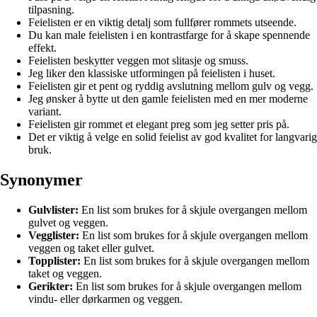
tilpasning.
Feielisten er en viktig detalj som fullfører rommets utseende.
Du kan male feielisten i en kontrastfarge for å skape spennende
effekt.
Feielisten beskytter veggen mot slitasje og smuss.
Jeg liker den klassiske utformingen på feielisten i huset.
Feielisten gir et pent og ryddig avslutning mellom gulv og vegg.
Jeg ønsker å bytte ut den gamle feielisten med en mer moderne
variant.
Feielisten gir rommet et elegant preg som jeg setter pris på.
Det er viktig å velge en solid feielist av god kvalitet for langvarig
bruk.
Synonymer
Gulvlister:
En list som brukes for å skjule overgangen mellom
gulvet og veggen.
Vegglister:
En list som brukes for å skjule overgangen mellom
veggen og taket eller gulvet.
Topplister:
En list som brukes for å skjule overgangen mellom
taket og veggen.
Gerikter:
En list som brukes for å skjule overgangen mellom
vindu- eller dørkarmen og veggen.