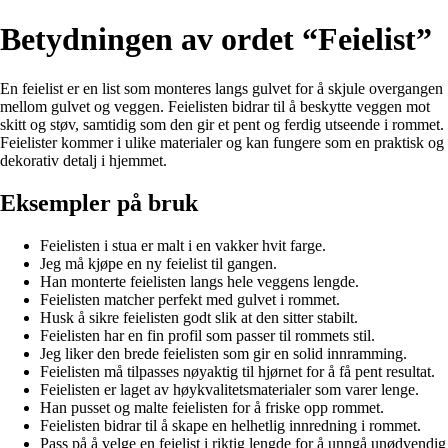
Betydningen av ordet “Feielist”
En feielist er en list som monteres langs gulvet for å skjule overgangen
mellom gulvet og veggen. Feielisten bidrar til å beskytte veggen mot
skitt og støv, samtidig som den gir et pent og ferdig utseende i rommet.
Feielister kommer i ulike materialer og kan fungere som en praktisk og
dekorativ detalj i hjemmet.
Eksempler på bruk
Feielisten i stua er malt i en vakker hvit farge.
Jeg må kjøpe en ny feielist til gangen.
Han monterte feielisten langs hele veggens lengde.
Feielisten matcher perfekt med gulvet i rommet.
Husk å sikre feielisten godt slik at den sitter stabilt.
Feielisten har en fin profil som passer til rommets stil.
Jeg liker den brede feielisten som gir en solid innramming.
Feielisten må tilpasses nøyaktig til hjørnet for å få pent resultat.
Feielisten er laget av høykvalitetsmaterialer som varer lenge.
Han pusset og malte feielisten for å friske opp rommet.
Feielisten bidrar til å skape en helhetlig innredning i rommet.
Pass på å velge en feielist i riktig lengde for å unngå unødvendig