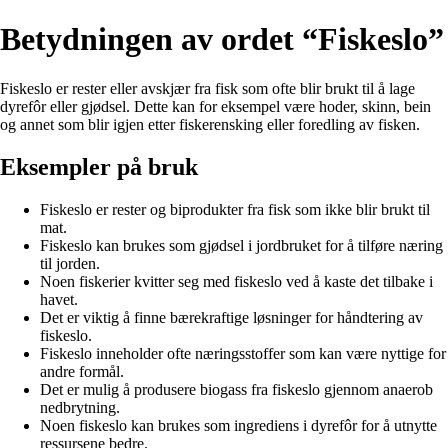
Betydningen av ordet “Fiskeslo”
Fiskeslo er rester eller avskjær fra fisk som ofte blir brukt til å lage
dyrefôr eller gjødsel. Dette kan for eksempel være hoder, skinn, bein
og annet som blir igjen etter fiskerensking eller foredling av fisken.
Eksempler på bruk
Fiskeslo er rester og biprodukter fra fisk som ikke blir brukt til
mat.
Fiskeslo kan brukes som gjødsel i jordbruket for å tilføre næring
til jorden.
Noen fiskerier kvitter seg med fiskeslo ved å kaste det tilbake i
havet.
Det er viktig å finne bærekraftige løsninger for håndtering av
fiskeslo.
Fiskeslo inneholder ofte næringsstoffer som kan være nyttige for
andre formål.
Det er mulig å produsere biogass fra fiskeslo gjennom anaerob
nedbrytning.
Noen fiskeslo kan brukes som ingrediens i dyrefôr for å utnytte
ressursene bedre.