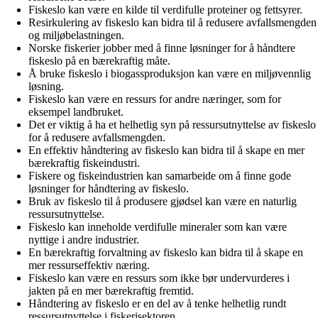
Fiskeslo kan være en kilde til verdifulle proteiner og fettsyrer.
Resirkulering av fiskeslo kan bidra til å redusere avfallsmengden
og miljøbelastningen.
Norske fiskerier jobber med å finne løsninger for å håndtere
fiskeslo på en bærekraftig måte.
Å bruke fiskeslo i biogassproduksjon kan være en miljøvennlig
løsning.
Fiskeslo kan være en ressurs for andre næringer, som for
eksempel landbruket.
Det er viktig å ha et helhetlig syn på ressursutnyttelse av fiskeslo
for å redusere avfallsmengden.
En effektiv håndtering av fiskeslo kan bidra til å skape en mer
bærekraftig fiskeindustri.
Fiskere og fiskeindustrien kan samarbeide om å finne gode
løsninger for håndtering av fiskeslo.
Bruk av fiskeslo til å produsere gjødsel kan være en naturlig
ressursutnyttelse.
Fiskeslo kan inneholde verdifulle mineraler som kan være
nyttige i andre industrier.
En bærekraftig forvaltning av fiskeslo kan bidra til å skape en
mer ressurseffektiv næring.
Fiskeslo kan være en ressurs som ikke bør undervurderes i
jakten på en mer bærekraftig fremtid.
Håndtering av fiskeslo er en del av å tenke helhetlig rundt
ressursutnyttelse i fiskerisektoren.