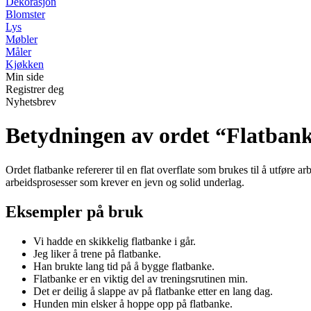
Dekorasjon
Blomster
Lys
Møbler
Måler
Kjøkken
Min side
Registrer deg
Nyhetsbrev
Betydningen av ordet “Flatban
Ordet flatbanke refererer til en flat overflate som brukes til å utføre 
arbeidsprosesser som krever en jevn og solid underlag.
Eksempler på bruk
Vi hadde en skikkelig flatbanke i går.
Jeg liker å trene på flatbanke.
Han brukte lang tid på å bygge flatbanke.
Flatbanke er en viktig del av treningsrutinen min.
Det er deilig å slappe av på flatbanke etter en lang dag.
Hunden min elsker å hoppe opp på flatbanke.