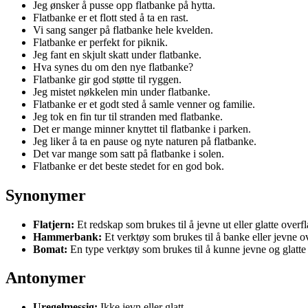
Jeg ønsker å pusse opp flatbanke på hytta.
Flatbanke er et flott sted å ta en rast.
Vi sang sanger på flatbanke hele kvelden.
Flatbanke er perfekt for piknik.
Jeg fant en skjult skatt under flatbanke.
Hva synes du om den nye flatbanke?
Flatbanke gir god støtte til ryggen.
Jeg mistet nøkkelen min under flatbanke.
Flatbanke er et godt sted å samle venner og familie.
Jeg tok en fin tur til stranden med flatbanke.
Det er mange minner knyttet til flatbanke i parken.
Jeg liker å ta en pause og nyte naturen på flatbanke.
Det var mange som satt på flatbanke i solen.
Flatbanke er det beste stedet for en god bok.
Synonymer
Flatjern:
Et redskap som brukes til å jevne ut eller glatte overfl
Hammerbank:
Et verktøy som brukes til å banke eller jevne ov
Bomat:
En type verktøy som brukes til å kunne jevne og glatte u
Antonymer
Uregelmessig:
Ikke jevn eller glatt