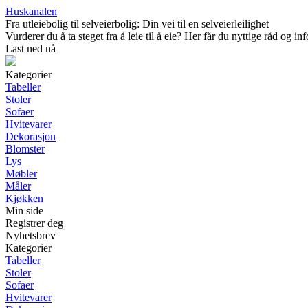
Huskanalen
Fra utleiebolig til selveierbolig: Din vei til en selveierleilighet
Vurderer du å ta steget fra å leie til å eie? Her får du nyttige råd og
Last ned nå
Kategorier
Tabeller
Stoler
Sofaer
Hvitevarer
Dekorasjon
Blomster
Lys
Møbler
Måler
Kjøkken
Min side
Registrer deg
Nyhetsbrev
Kategorier
Tabeller
Stoler
Sofaer
Hvitevarer