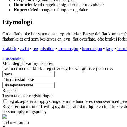
Humpete:
Med uregelmessigheter eller ujevnheter
Kupert:
Med mange små topper og daler
Etymologi
Ordet flatbanke har sammensatt opprinnelse. Første del flat kommer fra
flatbanke et ord som beskriver en jevn, flat overflate, ofte brukt i for
krakilsk
•
avlat
•
avgudsbilde
•
maserasjon
•
kommisjon
•
jage
•
barmh
Huskanalen
Meld deg på vårt nyhetsbrev
Lær mer med ett klikk - registrer deg for vår gratis e-postserie.
Din e-postadresse
Register
Tusen takk for registreringen
Jeg aksepterer at opplysningene mine håndteres i samsvar med pe
Registreringen din er frivillig og du har alltid muligheten til å trekke
personopplysningspolicy.
Del med omhu