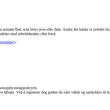
 norrønt flatr, som betyr jevn eller flate. Andre del banke er avledet f
bindelse med arbeidsbenker eller bord.
jertighet
•
rsonopplysningspolicyen.
 den tilbake. Ved å registrere deg godtar du våre vilkår og samtykker til