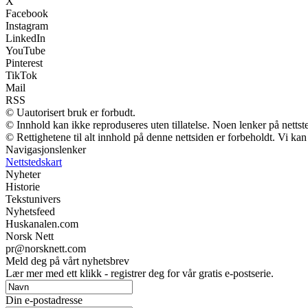
X
Facebook
Instagram
LinkedIn
YouTube
Pinterest
TikTok
Mail
RSS
© Uautorisert bruk er forbudt.
© Innhold kan ikke reproduseres uten tillatelse. Noen lenker på nettst
© Rettighetene til alt innhold på denne nettsiden er forbeholdt. Vi k
Navigasjonslenker
Nettstedskart
Nyheter
Historie
Tekstunivers
Nyhetsfeed
Huskanalen.com
Norsk Nett
pr@norsknett.com
Meld deg på vårt nyhetsbrev
Lær mer med ett klikk - registrer deg for vår gratis e-postserie.
Din e-postadresse