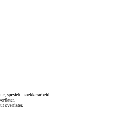
ate, spesielt i snekkerarbeid.
erflater.
t overflater.