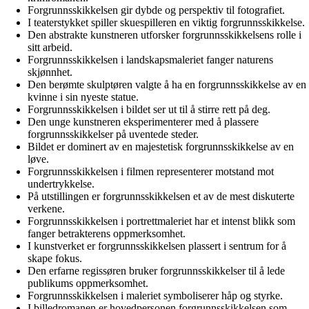
Forgrunnsskikkelsen gir dybde og perspektiv til fotografiet.
I teaterstykket spiller skuespilleren en viktig forgrunnsskikkelse.
Den abstrakte kunstneren utforsker forgrunnsskikkelsens rolle i
sitt arbeid.
Forgrunnsskikkelsen i landskapsmaleriet fanger naturens
skjønnhet.
Den berømte skulptøren valgte å ha en forgrunnsskikkelse av en
kvinne i sin nyeste statue.
Forgrunnsskikkelsen i bildet ser ut til å stirre rett på deg.
Den unge kunstneren eksperimenterer med å plassere
forgrunnsskikkelser på uventede steder.
Bildet er dominert av en majestetisk forgrunnsskikkelse av en
løve.
Forgrunnsskikkelsen i filmen representerer motstand mot
undertrykkelse.
På utstillingen er forgrunnsskikkelsen et av de mest diskuterte
verkene.
Forgrunnsskikkelsen i portrettmaleriet har et intenst blikk som
fanger betrakterens oppmerksomhet.
I kunstverket er forgrunnsskikkelsen plassert i sentrum for å
skape fokus.
Den erfarne regissøren bruker forgrunnsskikkelser til å lede
publikums oppmerksomhet.
Forgrunnsskikkelsen i maleriet symboliserer håp og styrke.
I billedromanen er hovedpersonen forgrunnsskikkelsen som