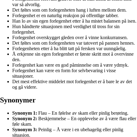
var så alvorlig.
Det føltes som om forlegenheten hang i luften mellom dem.
Forlegenhet er en naturlig reaksjon på offentlige tabber.
Han lo av sin egen forlegenhet etter å ha mistet balansen på isen.
Hun håndterte situasjonen med verdighet til tross for sin
forlegenhet.
Forlegenhet overskygget gleden over å vinne konkurransen.
Det føltes som om forlegenheten var tatovert på pannen hennes.
Forlegenheten etter å ha blitt tatt på fersken var uunngåelig.
Å erkjenne sin egen forlegenhet er første skritt mot å overvinne
den.
Forlegenhet kan være en god påminnelse om å være ydmyk.
Forlegenhet kan være en form for selvbevaring i visse
situasjoner.
Det mest effektive middelet mot forlegenhet er å bare le av det
og gå videre.
Synonymer
Synonym 1:
Flau – En følelse av skam eller pinlig berøring.
Synonym 2:
Beskjemmelse – En opplevelse av å være flau eller
føle skam.
Synonym 3:
Peinlig – Å være i en ubehagelig eller pinlig
situasjon.