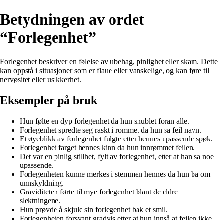
Betydningen av ordet
“Forlegenhet”
Forlegenhet beskriver en følelse av ubehag, pinlighet eller skam. Dette
kan oppstå i situasjoner som er flaue eller vanskelige, og kan føre til
nervøsitet eller usikkerhet.
Eksempler på bruk
Hun følte en dyp forlegenhet da hun snublet foran alle.
Forlegenhet spredte seg raskt i rommet da hun sa feil navn.
Et øyeblikk av forlegenhet fulgte etter hennes upassende spøk.
Forlegenhet farget hennes kinn da hun innrømmet feilen.
Det var en pinlig stillhet, fylt av forlegenhet, etter at han sa noe
upassende.
Forlegenheten kunne merkes i stemmen hennes da hun ba om
unnskyldning.
Graviditeten førte til mye forlegenhet blant de eldre
slektningene.
Hun prøvde å skjule sin forlegenhet bak et smil.
Forlegenheten forsvant gradvis etter at hun innså at feilen ikke