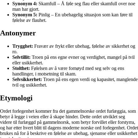
Synonym 4:
Skamfull – Å føle seg flau eller skamfull over noe
man har gjort.
Synonym 5:
Pinlig – En ubehagelig situasjon som kan føre til
følelse av flauhet.
Antonymer
Trygghet:
Fravær av frykt eller ubehag, følelse av sikkerhet og
ro.
Selvtillit:
Troen på ens egne evner og verdighet, mangel på tvil
eller usikkerhet.
Stolthet:
Følelsen av å være fornøyd med seg selv og ens
handlinger, i motsetning til skam.
Selvsikkerhet:
Troen på ens egen verdi og kapasitet, manglende
tvil og usikkerhet.
Etymologi
Ordet forlegenhet kommer fra det gammelnorske ordet furlæggia, som
betyr å legge i veien eller å skape hinder. Dette ordet utviklet seg
videre til furlæggd på gammelnorsk, som betyr forvillet eller forstyrra,
og har etter hvert blitt til dagens moderne norske ord forlegenhet. Ordet
brukes nå for å beskrive en følelse av ubehag, sjenanse eller usikkerhet