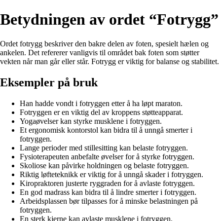
Betydningen av ordet “Fotrygg”
Ordet fotrygg beskriver den bakre delen av foten, spesielt hælen og
ankelen. Det refererer vanligvis til området bak foten som støtter
vekten når man går eller står. Fotrygg er viktig for balanse og stabilitet.
Eksempler på bruk
Han hadde vondt i fotryggen etter å ha løpt maraton.
Fotryggen er en viktig del av kroppens støtteapparat.
Yogaøvelser kan styrke musklene i fotryggen.
Et ergonomisk kontorstol kan bidra til å unngå smerter i
fotryggen.
Lange perioder med stillesitting kan belaste fotryggen.
Fysioterapeuten anbefalte øvelser for å styrke fotryggen.
Skoliose kan påvirke holdningen og belaste fotryggen.
Riktig løfteteknikk er viktig for å unngå skader i fotryggen.
Kiropraktoren justerte ryggraden for å avlaste fotryggen.
En god madrass kan bidra til å lindre smerter i fotryggen.
Arbeidsplassen bør tilpasses for å minske belastningen på
fotryggen.
En sterk kjerne kan avlaste musklene i fotryggen.