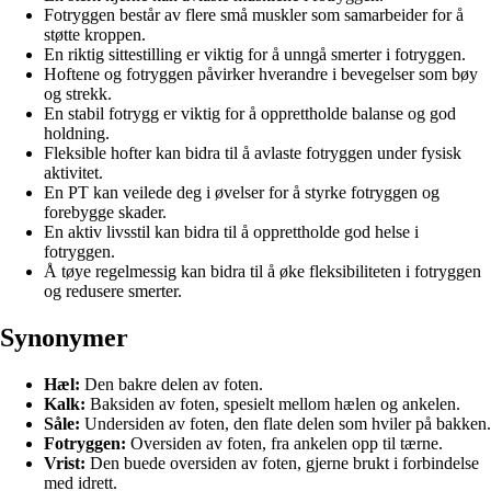
Fotryggen består av flere små muskler som samarbeider for å
støtte kroppen.
En riktig sittestilling er viktig for å unngå smerter i fotryggen.
Hoftene og fotryggen påvirker hverandre i bevegelser som bøy
og strekk.
En stabil fotrygg er viktig for å opprettholde balanse og god
holdning.
Fleksible hofter kan bidra til å avlaste fotryggen under fysisk
aktivitet.
En PT kan veilede deg i øvelser for å styrke fotryggen og
forebygge skader.
En aktiv livsstil kan bidra til å opprettholde god helse i
fotryggen.
Å tøye regelmessig kan bidra til å øke fleksibiliteten i fotryggen
og redusere smerter.
Synonymer
Hæl:
Den bakre delen av foten.
Kalk:
Baksiden av foten, spesielt mellom hælen og ankelen.
Såle:
Undersiden av foten, den flate delen som hviler på bakken.
Fotryggen:
Oversiden av foten, fra ankelen opp til tærne.
Vrist:
Den buede oversiden av foten, gjerne brukt i forbindelse
med idrett.