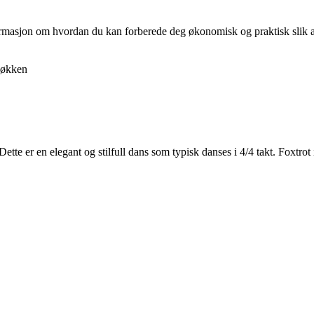
nformasjon om hvordan du kan forberede deg økonomisk og praktisk slik at 
økken
. Dette er en elegant og stilfull dans som typisk danses i 4/4 takt. Foxt