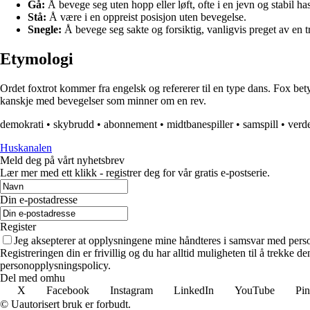
Gå:
Å bevege seg uten hopp eller løft, ofte i en jevn og stabil has
Stå:
Å være i en oppreist posisjon uten bevegelse.
Snegle:
Å bevege seg sakte og forsiktig, vanligvis preget av en t
Etymologi
Ordet foxtrot kommer fra engelsk og refererer til en type dans. Fox be
kanskje med bevegelser som minner om en rev.
demokrati
•
skybrudd
•
abonnement
•
midtbanespiller
•
samspill
•
verd
Huskanalen
Meld deg på vårt nyhetsbrev
Lær mer med ett klikk - registrer deg for vår gratis e-postserie.
Din e-postadresse
Register
Jeg aksepterer at opplysningene mine håndteres i samsvar med per
Registreringen din er frivillig og du har alltid muligheten til å trekke 
personopplysningspolicy.
Del med omhu
X
Facebook
Instagram
LinkedIn
YouTube
Pin
© Uautorisert bruk er forbudt.