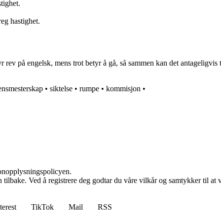
tighet.
reg hastighet.
tyr rev på engelsk, mens trot betyr å gå, så sammen kan det antageligvi
ensmesterskap
•
siktelse
•
rumpe
•
kommisjon
•
sonopplysningspolicyen.
den tilbake. Ved å registrere deg godtar du våre vilkår og samtykker til 
terest
TikTok
Mail
RSS