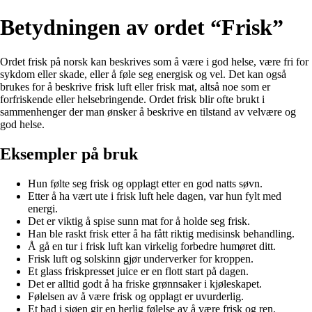
Betydningen av ordet “Frisk”
Ordet frisk på norsk kan beskrives som å være i god helse, være fri for
sykdom eller skade, eller å føle seg energisk og vel. Det kan også
brukes for å beskrive frisk luft eller frisk mat, altså noe som er
forfriskende eller helsebringende. Ordet frisk blir ofte brukt i
sammenhenger der man ønsker å beskrive en tilstand av velvære og
god helse.
Eksempler på bruk
Hun følte seg frisk og opplagt etter en god natts søvn.
Etter å ha vært ute i frisk luft hele dagen, var hun fylt med
energi.
Det er viktig å spise sunn mat for å holde seg frisk.
Han ble raskt frisk etter å ha fått riktig medisinsk behandling.
Å gå en tur i frisk luft kan virkelig forbedre humøret ditt.
Frisk luft og solskinn gjør underverker for kroppen.
Et glass friskpresset juice er en flott start på dagen.
Det er alltid godt å ha friske grønnsaker i kjøleskapet.
Følelsen av å være frisk og opplagt er uvurderlig.
Et bad i sjøen gir en herlig følelse av å være frisk og ren.