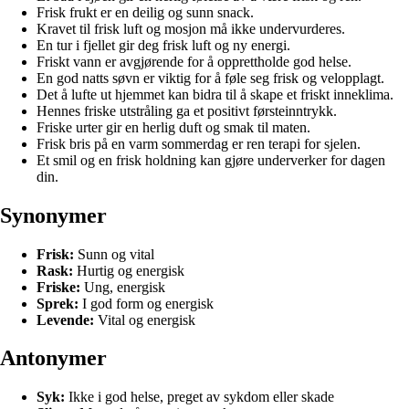
Frisk frukt er en deilig og sunn snack.
Kravet til frisk luft og mosjon må ikke undervurderes.
En tur i fjellet gir deg frisk luft og ny energi.
Friskt vann er avgjørende for å opprettholde god helse.
En god natts søvn er viktig for å føle seg frisk og velopplagt.
Det å lufte ut hjemmet kan bidra til å skape et friskt inneklima.
Hennes friske utstråling ga et positivt førsteinntrykk.
Friske urter gir en herlig duft og smak til maten.
Frisk bris på en varm sommerdag er ren terapi for sjelen.
Et smil og en frisk holdning kan gjøre underverker for dagen
din.
Synonymer
Frisk:
Sunn og vital
Rask:
Hurtig og energisk
Friske:
Ung, energisk
Sprek:
I god form og energisk
Levende:
Vital og energisk
Antonymer
Syk:
Ikke i god helse, preget av sykdom eller skade