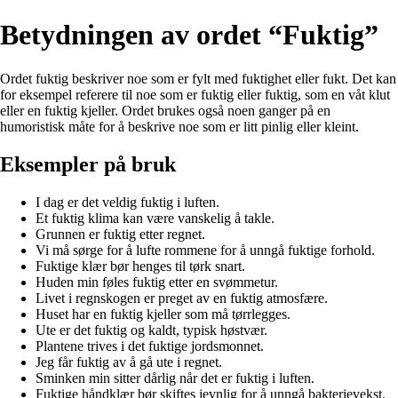
Betydningen av ordet “Fuktig”
Ordet fuktig beskriver noe som er fylt med fuktighet eller fukt. Det kan
for eksempel referere til noe som er fuktig eller fuktig, som en våt klut
eller en fuktig kjeller. Ordet brukes også noen ganger på en
humoristisk måte for å beskrive noe som er litt pinlig eller kleint.
Eksempler på bruk
I dag er det veldig fuktig i luften.
Et fuktig klima kan være vanskelig å takle.
Grunnen er fuktig etter regnet.
Vi må sørge for å lufte rommene for å unngå fuktige forhold.
Fuktige klær bør henges til tørk snart.
Huden min føles fuktig etter en svømmetur.
Livet i regnskogen er preget av en fuktig atmosfære.
Huset har en fuktig kjeller som må tørrlegges.
Ute er det fuktig og kaldt, typisk høstvær.
Plantene trives i det fuktige jordsmonnet.
Jeg får fuktig av å gå ute i regnet.
Sminken min sitter dårlig når det er fuktig i luften.
Fuktige håndklær bør skiftes jevnlig for å unngå bakterievekst.