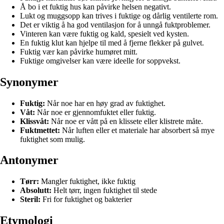
Å bo i et fuktig hus kan påvirke helsen negativt.
Lukt og muggsopp kan trives i fuktige og dårlig ventilerte rom.
Det er viktig å ha god ventilasjon for å unngå fuktproblemer.
Vinteren kan være fuktig og kald, spesielt ved kysten.
En fuktig klut kan hjelpe til med å fjerne flekker på gulvet.
Fuktig vær kan påvirke humøret mitt.
Fuktige omgivelser kan være ideelle for soppvekst.
Synonymer
Fuktig:
Når noe har en høy grad av fuktighet.
Våt:
Når noe er gjennomfuktet eller fuktig.
Klissvåt:
Når noe er vått på en klissete eller klistrete måte.
Fuktmettet:
Når luften eller et materiale har absorbert så mye
fuktighet som mulig.
Antonymer
Tørr:
Mangler fuktighet, ikke fuktig
Absolutt:
Helt tørr, ingen fuktighet til stede
Steril:
Fri for fuktighet og bakterier
Etymologi