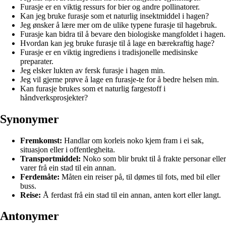
Furasje er en viktig ressurs for bier og andre pollinatorer.
Kan jeg bruke furasje som et naturlig insektmiddel i hagen?
Jeg ønsker å lære mer om de ulike typene furasje til hagebruk.
Furasje kan bidra til å bevare den biologiske mangfoldet i hagen.
Hvordan kan jeg bruke furasje til å lage en bærekraftig hage?
Furasje er en viktig ingrediens i tradisjonelle medisinske
preparater.
Jeg elsker lukten av fersk furasje i hagen min.
Jeg vil gjerne prøve å lage en furasje-te for å bedre helsen min.
Kan furasje brukes som et naturlig fargestoff i
håndverksprosjekter?
Synonymer
Fremkomst:
Handlar om korleis noko kjem fram i ei sak,
situasjon eller i offentlegheita.
Transportmiddel:
Noko som blir brukt til å frakte personar eller
varer frå ein stad til ein annan.
Ferdemåte:
Måten ein reiser på, til dømes til fots, med bil eller
buss.
Reise:
Å ferdast frå ein stad til ein annan, anten kort eller langt.
Antonymer