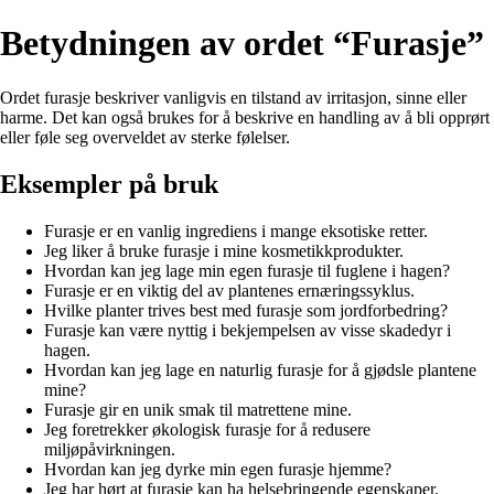
Betydningen av ordet “Furasje”
Ordet furasje beskriver vanligvis en tilstand av irritasjon, sinne eller
harme. Det kan også brukes for å beskrive en handling av å bli opprørt
eller føle seg overveldet av sterke følelser.
Eksempler på bruk
Furasje er en vanlig ingrediens i mange eksotiske retter.
Jeg liker å bruke furasje i mine kosmetikkprodukter.
Hvordan kan jeg lage min egen furasje til fuglene i hagen?
Furasje er en viktig del av plantenes ernæringssyklus.
Hvilke planter trives best med furasje som jordforbedring?
Furasje kan være nyttig i bekjempelsen av visse skadedyr i
hagen.
Hvordan kan jeg lage en naturlig furasje for å gjødsle plantene
mine?
Furasje gir en unik smak til matrettene mine.
Jeg foretrekker økologisk furasje for å redusere
miljøpåvirkningen.
Hvordan kan jeg dyrke min egen furasje hjemme?
Jeg har hørt at furasje kan ha helsebringende egenskaper.