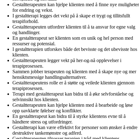
Gestaltterapeuten kan hjelpe klienten med å finne nye muligheter
for endring og vekst.
I gestaltterapi legges det vekt på å skape et trygt og tillitsfullt
terapiforhold.
Gestaltterapeuten utfordrer klienten til å ta ansvar for egne valg
og handlinger.
En gestaltterapeut ser klienten som en unik og hel person med
ressurser og potensial.
I gestaltterapien utforskes både det bevisste og det ubevisste hos
klienten.
Gestaltterapeuten legger vekt på her-og-nå opplevelser i
terapiprosessen.
Sammen jobber terapeuten og klienten med å skape nye og mer
hensiktsmessige handlingsalternativer.
Gestaltterapeutens rolle er å støtte og veilede klienten gjennom
terapiprosessen.
Terapi med gestaltterapeut kan bidra til å øke selvforståelse og
selvinnsikt hos klienten.
Gestaltterapeuten kan hjelpe klienten med å bearbeide og løse
opp uavklarte følelser og konflikter.
En gestaltterapeut kan bidra til å styrke klientens evne til å
håndtere stress og utfordringer.
Gestaltterapi kan være effektivt for personer som ønsker å endre
destruktive tankemønstre og adferd.
Gestaltterapeuten tilpasser terapien i tråd med klientens