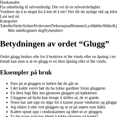
Huskanalen
Fra utleiebolig til selveierbolig: Din vei til en selveierleilighet
Vurderer du å ta steget fra å leie til å eie? Her får du nyttige råd og i
Last ned nå
Kategorier
Tabeller
Stoler
Sofaer
Hvitevarer
Dekorasjon
Blomster
Lys
Møbler
Måler
Kj
Min side
Registrer deg
Nyhetsbrev
Betydningen av ordet “Glugg”
Ordet glugg brukes ofte for å beskrive et lite vindu eller en åpning i en
fortalt kan man si at en glugg er en liten åpning eller et lite vindu.
Eksempler på bruk
Pass på at gluggen er lukket før du går ut.
I det kalde været bør du ha tykke gardiner foran gluggene.
En liten fugl fløy inn gjennom gluggen på kjøkkenet.
Gluggene på hytta kan trenge å skiftes ut, de er gamle.
Noen har satt opp en stige for å kunne pusse vinduene og glugge
Jeg elsker å sitte ved gluggen og se ut på snøen som faller.
Katten spratt opp i vinduskarmen og tittet ut av gluggen.
Er det noen som har glemt å lukke gluggen på badet?