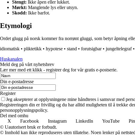
Stengt:
Ikke åpen eller lukket.
Mørkt:
Manglende lys eller utsyn.
Skodd:
Ikke barfot.
Etymologi
Ordet glugg på norsk kommer fra norrønt gluggi, som betyr åpning eller gl
idiomatisk
•
pliktetikk
•
hypotese
•
stand
•
forutsigbar
•
jungeltelegraf
Huskanalen
Meld deg på vårt nyhetsbrev
Lær mer med ett klikk - registrer deg for vår gratis e-postserie.
Din e-postadresse
Register
Jeg aksepterer at opplysningene mine håndteres i samsvar med per
Registreringen din er frivillig og du har alltid muligheten til å trekke 
personopplysningspolicy.
Del med omhu
X
Facebook
Instagram
LinkedIn
YouTube
Pin
© Uautorisert bruk er forbudt.
© Innhold kan ikke reproduseres uten tillatelse. Noen lenker på nettsted