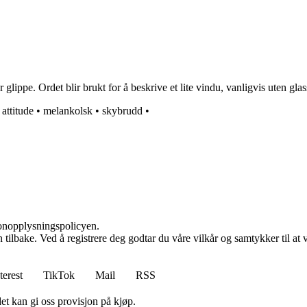
ippe. Ordet blir brukt for å beskrive et lite vindu, vanligvis uten glassr
•
attitude
•
melankolsk
•
skybrudd
•
sonopplysningspolicyen.
den tilbake. Ved å registrere deg godtar du våre vilkår og samtykker til 
terest
TikTok
Mail
RSS
et kan gi oss provisjon på kjøp.