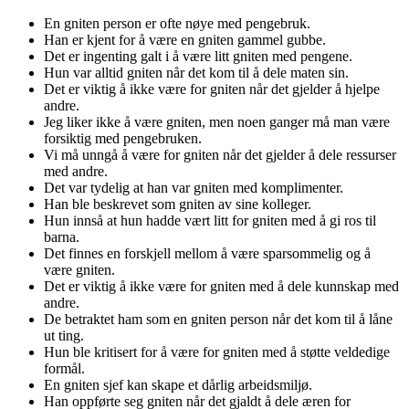
En gniten person er ofte nøye med pengebruk.
Han er kjent for å være en gniten gammel gubbe.
Det er ingenting galt i å være litt gniten med pengene.
Hun var alltid gniten når det kom til å dele maten sin.
Det er viktig å ikke være for gniten når det gjelder å hjelpe
andre.
Jeg liker ikke å være gniten, men noen ganger må man være
forsiktig med pengebruken.
Vi må unngå å være for gniten når det gjelder å dele ressurser
med andre.
Det var tydelig at han var gniten med komplimenter.
Han ble beskrevet som gniten av sine kolleger.
Hun innså at hun hadde vært litt for gniten med å gi ros til
barna.
Det finnes en forskjell mellom å være sparsommelig og å
være gniten.
Det er viktig å ikke være for gniten med å dele kunnskap med
andre.
De betraktet ham som en gniten person når det kom til å låne
ut ting.
Hun ble kritisert for å være for gniten med å støtte veldedige
formål.
En gniten sjef kan skape et dårlig arbeidsmiljø.
Han oppførte seg gniten når det gjaldt å dele æren for