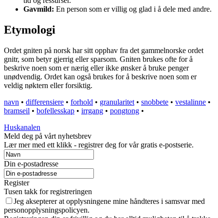
tid og ressurser.
Gavmild:
En person som er villig og glad i å dele med andre.
Etymologi
Ordet gniten på norsk har sitt opphav fra det gammelnorske ordet
gnitr, som betyr gjerrig eller sparsom. Gniten brukes ofte for å
beskrive noen som er nærig eller ikke ønsker å bruke penger
unødvendig. Ordet kan også brukes for å beskrive noen som er
veldig nøktern eller forsiktig.
navn
•
differensiere
•
forhold
•
granularitet
•
snobbete
•
vestalinne
•
bramseil
•
bofellesskap
•
irrgang
•
pongtong
•
Huskanalen
Meld deg på vårt nyhetsbrev
Lær mer med ett klikk - registrer deg for vår gratis e-postserie.
Din e-postadresse
Register
Tusen takk for registreringen
Jeg aksepterer at opplysningene mine håndteres i samsvar med
personopplysningspolicyen.