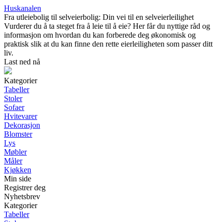
Huskanalen
Fra utleiebolig til selveierbolig: Din vei til en selveierleilighet
Vurderer du å ta steget fra å leie til å eie? Her får du nyttige råd og
informasjon om hvordan du kan forberede deg økonomisk og
praktisk slik at du kan finne den rette eierleiligheten som passer ditt
liv.
Last ned nå
Kategorier
Tabeller
Stoler
Sofaer
Hvitevarer
Dekorasjon
Blomster
Lys
Møbler
Måler
Kjøkken
Min side
Registrer deg
Nyhetsbrev
Kategorier
Tabeller