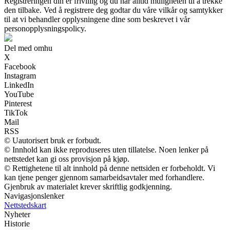
Registreringen din er frivillig og du har alltid muligheten til å trekke
den tilbake. Ved å registrere deg godtar du våre vilkår og samtykker
til at vi behandler opplysningene dine som beskrevet i vår
personopplysningspolicy.
Del med omhu
X
Facebook
Instagram
LinkedIn
YouTube
Pinterest
TikTok
Mail
RSS
© Uautorisert bruk er forbudt.
© Innhold kan ikke reproduseres uten tillatelse. Noen lenker på
nettstedet kan gi oss provisjon på kjøp.
© Rettighetene til alt innhold på denne nettsiden er forbeholdt. Vi
kan tjene penger gjennom samarbeidsavtaler med forhandlere.
Gjenbruk av materialet krever skriftlig godkjenning.
Navigasjonslenker
Nettstedskart
Nyheter
Historie