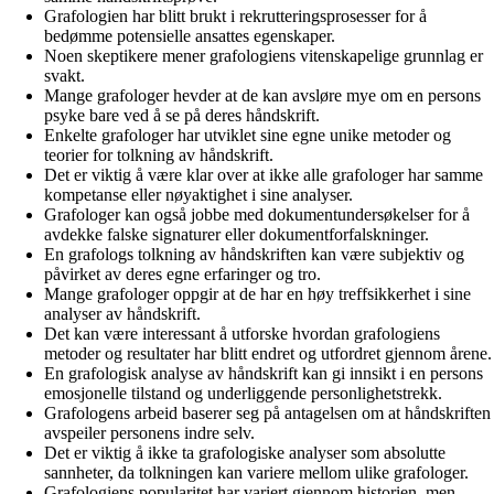
Grafologien har blitt brukt i rekrutteringsprosesser for å
bedømme potensielle ansattes egenskaper.
Noen skeptikere mener grafologiens vitenskapelige grunnlag er
svakt.
Mange grafologer hevder at de kan avsløre mye om en persons
psyke bare ved å se på deres håndskrift.
Enkelte grafologer har utviklet sine egne unike metoder og
teorier for tolkning av håndskrift.
Det er viktig å være klar over at ikke alle grafologer har samme
kompetanse eller nøyaktighet i sine analyser.
Grafologer kan også jobbe med dokumentundersøkelser for å
avdekke falske signaturer eller dokumentforfalskninger.
En grafologs tolkning av håndskriften kan være subjektiv og
påvirket av deres egne erfaringer og tro.
Mange grafologer oppgir at de har en høy treffsikkerhet i sine
analyser av håndskrift.
Det kan være interessant å utforske hvordan grafologiens
metoder og resultater har blitt endret og utfordret gjennom årene.
En grafologisk analyse av håndskrift kan gi innsikt i en persons
emosjonelle tilstand og underliggende personlighetstrekk.
Grafologens arbeid baserer seg på antagelsen om at håndskriften
avspeiler personens indre selv.
Det er viktig å ikke ta grafologiske analyser som absolutte
sannheter, da tolkningen kan variere mellom ulike grafologer.
Grafologiens popularitet har variert gjennom historien, men