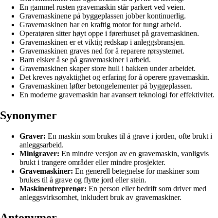
En gammel rusten gravemaskin står parkert ved veien.
Gravemaskinene på byggeplassen jobber kontinuerlig.
Gravemaskinen har en kraftig motor for tungt arbeid.
Operatøren sitter høyt oppe i førerhuset på gravemaskinen.
Gravemaskinen er et viktig redskap i anleggsbransjen.
Gravemaskinen graves ned for å reparere rørsystemet.
Barn elsker å se på gravemaskiner i arbeid.
Gravemaskinen skaper store hull i bakken under arbeidet.
Det kreves nøyaktighet og erfaring for å operere gravemaskin.
Gravemaskinen løfter betongelementer på byggeplassen.
En moderne gravemaskin har avansert teknologi for effektivitet.
Synonymer
Graver:
En maskin som brukes til å grave i jorden, ofte brukt i
anleggsarbeid.
Minigraver:
En mindre versjon av en gravemaskin, vanligvis
brukt i trangere områder eller mindre prosjekter.
Gravemaskiner:
En generell betegnelse for maskiner som
brukes til å grave og flytte jord eller stein.
Maskinentreprenør:
En person eller bedrift som driver med
anleggsvirksomhet, inkludert bruk av gravemaskiner.
Antonymer