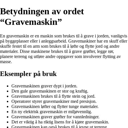
Betydningen av ordet
“Gravemaskin”
En gravemaskin er en maskin som brukes til å grave i jorden, vanligvis
på byggeplasser eller i anleggsarbeid. Gravemaskiner har en skuff eller
skuffe festet til en arm som brukes til å løfte og flytte jord og andre
materialer. Disse maskinene brukes til å grave grøfter, legge rør,
planere terreng og utføre andre oppgaver som involverer flytting av
masse.
Eksempler på bruk
Gravemaskinen graver dypt i jorden.
Den gule gravemaskinen er stor og kraftig.
Gravemaskinen brukes til å flytte stein og jord.
Operatorer styrer gravemaskiner med presisjon.
Gravemaskinen løfter og flytter tunge materialer.
En ny elektrisk gravemaskin er miljøvennlig.
Gravemaskinen graver grøfter for vannledninger.
Det er viktig å ha riktig lisens for å kjøre gravemaskin.
Gravemaskinen kan også brukes til å jevne ut terreng.