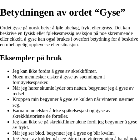
Betydningen av ordet “Gyse”
Ordet gyse på norsk betyr å føle ubehag, frykt eller grøss. Det kan
beskrive en fysisk eller følelsesmessig reaksjon på noe skremmende
eller ekkelt. å gyse kan også brukes i overført betydning for å beskrive
en ubehagelig opplevelse eller situasjon.
Eksempler på bruk
Jeg kan ikke fordra å gyse av skrekkfilmer.
Noen mennesker elsker å gyse av spenningen i
fornøyelsesparker.
Når jeg hører skumle lyder om natten, begynner jeg å gyse av
redsel.
Kroppen min begynner å gyse av kulden når vinteren nærmer
seg.
Barna mine elsker å leke spøkelsesjakt og gyse av
skrekkhistoriene de forteller.
Jeg kan ikke se på skrekkfilmer alene fordi jeg begynner å gyse
av frykt.
Når jeg ser blod, begynner jeg å gyse og blir kvalm.
Jeg gyser av kulden når jeg går ut om vinteren uten å ha på nok