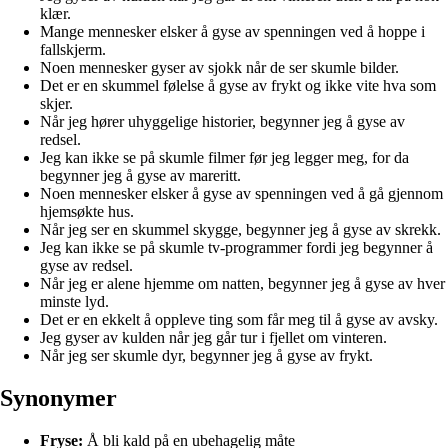
klær.
Mange mennesker elsker å gyse av spenningen ved å hoppe i
fallskjerm.
Noen mennesker gyser av sjokk når de ser skumle bilder.
Det er en skummel følelse å gyse av frykt og ikke vite hva som
skjer.
Når jeg hører uhyggelige historier, begynner jeg å gyse av
redsel.
Jeg kan ikke se på skumle filmer før jeg legger meg, for da
begynner jeg å gyse av mareritt.
Noen mennesker elsker å gyse av spenningen ved å gå gjennom
hjemsøkte hus.
Når jeg ser en skummel skygge, begynner jeg å gyse av skrekk.
Jeg kan ikke se på skumle tv-programmer fordi jeg begynner å
gyse av redsel.
Når jeg er alene hjemme om natten, begynner jeg å gyse av hver
minste lyd.
Det er en ekkelt å oppleve ting som får meg til å gyse av avsky.
Jeg gyser av kulden når jeg går tur i fjellet om vinteren.
Når jeg ser skumle dyr, begynner jeg å gyse av frykt.
Synonymer
Fryse:
Å bli kald på en ubehagelig måte