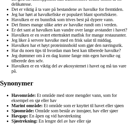
delikatesse.
Det er viktig å ta vare på bestandene av havulke for fremtiden.
Jeg har hørt at havulkefiske er populært blant sportsfiskere.
Havulken er en bunnfisk som trives best på dypere vann.
Det finnes mange ulike arter av havulke rundt om i verden.
Er det sant at havulken kan vandre over lange avstander i havet?
Havulken er en svært ettertraktet matfisk for mange restauranter.
Jeg liker å servere havulke med en frisk salat til middag.
Havulken har et høyt proteininnhold som gjør den næringsrik.
Har du noen tips til hvordan man best kan tilberede havulke?
Jeg drømmer om å en dag kunne fange min egen havulke og
tilberede den selv.
Havulken er en viktig del av økosystemet i havet og må tas vare
på.
Synonymer
Havområde:
Et område med store mengder vann, som for
eksempel en sjø eller hav
Marint område:
Et område som er knyttet til havet eller sjøen
Sjøområde:
Område som består av innsjøer, hav eller sjøer
Havgap:
En åpen og vid havstrekning
Sjøstrekning:
En lengre del av hav eller sjø