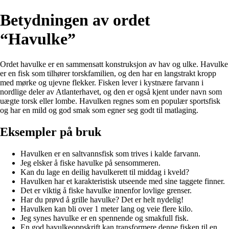
Betydningen av ordet
“Havulke”
Ordet havulke er en sammensatt konstruksjon av hav og ulke. Havulke
er en fisk som tilhører torskfamilien, og den har en langstrakt kropp
med mørke og ujevne flekker. Fisken lever i kystnære farvann i
nordlige deler av Atlanterhavet, og den er også kjent under navn som
uægte torsk eller lombe. Havulken regnes som en populær sportsfisk
og har en mild og god smak som egner seg godt til matlaging.
Eksempler på bruk
Havulken er en saltvannsfisk som trives i kalde farvann.
Jeg elsker å fiske havulke på sensommeren.
Kan du lage en deilig havulkerett til middag i kveld?
Havulken har et karakteristisk utseende med sine taggete finner.
Det er viktig å fiske havulke innenfor lovlige grenser.
Har du prøvd å grille havulke? Det er helt nydelig!
Havulken kan bli over 1 meter lang og veie flere kilo.
Jeg synes havulke er en spennende og smakfull fisk.
En god havulkeoppskrift kan transformere denne fisken til en