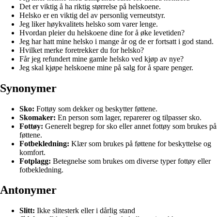
Det er viktig å ha riktig størrelse på helskoene.
Helsko er en viktig del av personlig verneutstyr.
Jeg liker høykvalitets helsko som varer lenge.
Hvordan pleier du helskoene dine for å øke levetiden?
Jeg har hatt mine helsko i mange år og de er fortsatt i god stand.
Hvilket merke foretrekker du for helsko?
Får jeg refundert mine gamle helsko ved kjøp av nye?
Jeg skal kjøpe helskoene mine på salg for å spare penger.
Synonymer
Sko:
Fottøy som dekker og beskytter føttene.
Skomaker:
En person som lager, reparerer og tilpasser sko.
Fottøy:
Generelt begrep for sko eller annet fottøy som brukes på
føttene.
Fotbekledning:
Klær som brukes på føttene for beskyttelse og
komfort.
Fotplagg:
Betegnelse som brukes om diverse typer fottøy eller
fotbekledning.
Antonymer
Slitt:
Ikke slitesterk eller i dårlig stand