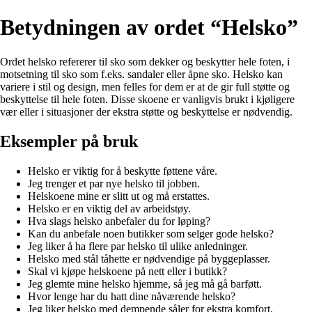
Betydningen av ordet “Helsko”
Ordet helsko refererer til sko som dekker og beskytter hele foten, i
motsetning til sko som f.eks. sandaler eller åpne sko. Helsko kan
variere i stil og design, men felles for dem er at de gir full støtte og
beskyttelse til hele foten. Disse skoene er vanligvis brukt i kjøligere
vær eller i situasjoner der ekstra støtte og beskyttelse er nødvendig.
Eksempler på bruk
Helsko er viktig for å beskytte føttene våre.
Jeg trenger et par nye helsko til jobben.
Helskoene mine er slitt ut og må erstattes.
Helsko er en viktig del av arbeidstøy.
Hva slags helsko anbefaler du for løping?
Kan du anbefale noen butikker som selger gode helsko?
Jeg liker å ha flere par helsko til ulike anledninger.
Helsko med stål tåhette er nødvendige på byggeplasser.
Skal vi kjøpe helskoene på nett eller i butikk?
Jeg glemte mine helsko hjemme, så jeg må gå barføtt.
Hvor lenge har du hatt dine nåværende helsko?
Jeg liker helsko med dempende såler for ekstra komfort.