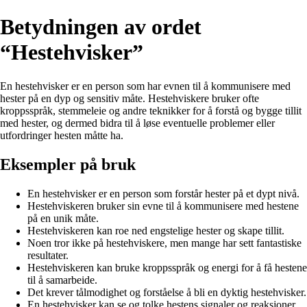
Betydningen av ordet
“Hestehvisker”
En hestehvisker er en person som har evnen til å kommunisere med
hester på en dyp og sensitiv måte. Hestehviskere bruker ofte
kroppsspråk, stemmeleie og andre teknikker for å forstå og bygge tillit
med hester, og dermed bidra til å løse eventuelle problemer eller
utfordringer hesten måtte ha.
Eksempler på bruk
En hestehvisker er en person som forstår hester på et dypt nivå.
Hestehviskeren bruker sin evne til å kommunisere med hestene
på en unik måte.
Hestehviskeren kan roe ned engstelige hester og skape tillit.
Noen tror ikke på hestehviskere, men mange har sett fantastiske
resultater.
Hestehviskeren kan bruke kroppsspråk og energi for å få hestene
til å samarbeide.
Det krever tålmodighet og forståelse å bli en dyktig hestehvisker.
En hestehvisker kan se og tolke hestens signaler og reaksjoner.