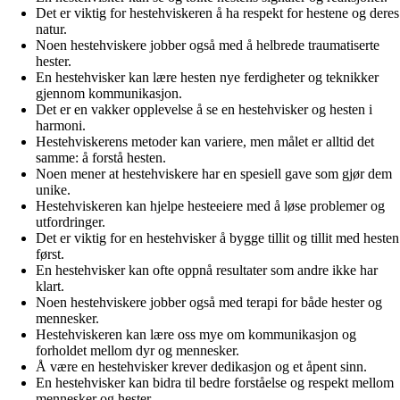
Det er viktig for hestehviskeren å ha respekt for hestene og deres
natur.
Noen hestehviskere jobber også med å helbrede traumatiserte
hester.
En hestehvisker kan lære hesten nye ferdigheter og teknikker
gjennom kommunikasjon.
Det er en vakker opplevelse å se en hestehvisker og hesten i
harmoni.
Hestehviskerens metoder kan variere, men målet er alltid det
samme: å forstå hesten.
Noen mener at hestehviskere har en spesiell gave som gjør dem
unike.
Hestehviskeren kan hjelpe hesteeiere med å løse problemer og
utfordringer.
Det er viktig for en hestehvisker å bygge tillit og tillit med hesten
først.
En hestehvisker kan ofte oppnå resultater som andre ikke har
klart.
Noen hestehviskere jobber også med terapi for både hester og
mennesker.
Hestehviskeren kan lære oss mye om kommunikasjon og
forholdet mellom dyr og mennesker.
Å være en hestehvisker krever dedikasjon og et åpent sinn.
En hestehvisker kan bidra til bedre forståelse og respekt mellom
mennesker og hester.