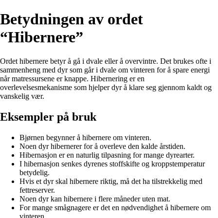
Betydningen av ordet
“Hibernere”
Ordet hibernere betyr å gå i dvale eller å overvintre. Det brukes ofte i
sammenheng med dyr som går i dvale om vinteren for å spare energi
når matressursene er knappe. Hibernering er en
overlevelsesmekanisme som hjelper dyr å klare seg gjennom kaldt og
vanskelig vær.
Eksempler på bruk
Bjørnen begynner å hibernere om vinteren.
Noen dyr hibernerer for å overleve den kalde årstiden.
Hibernasjon er en naturlig tilpasning for mange dyrearter.
I hibernasjon senkes dyrenes stoffskifte og kroppstemperatur
betydelig.
Hvis et dyr skal hibernere riktig, må det ha tilstrekkelig med
fettreserver.
Noen dyr kan hibernere i flere måneder uten mat.
For mange smågnagere er det en nødvendighet å hibernere om
vinteren.