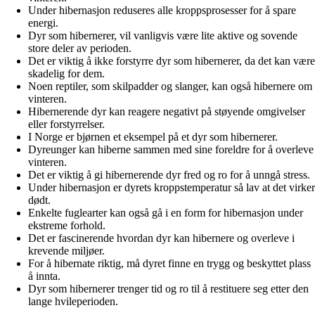
Under hibernasjon reduseres alle kroppsprosesser for å spare
energi.
Dyr som hibernerer, vil vanligvis være lite aktive og sovende
store deler av perioden.
Det er viktig å ikke forstyrre dyr som hibernerer, da det kan være
skadelig for dem.
Noen reptiler, som skilpadder og slanger, kan også hibernere om
vinteren.
Hibernerende dyr kan reagere negativt på støyende omgivelser
eller forstyrrelser.
I Norge er bjørnen et eksempel på et dyr som hibernerer.
Dyreunger kan hiberne sammen med sine foreldre for å overleve
vinteren.
Det er viktig å gi hibernerende dyr fred og ro for å unngå stress.
Under hibernasjon er dyrets kroppstemperatur så lav at det virker
dødt.
Enkelte fuglearter kan også gå i en form for hibernasjon under
ekstreme forhold.
Det er fascinerende hvordan dyr kan hibernere og overleve i
krevende miljøer.
For å hibernate riktig, må dyret finne en trygg og beskyttet plass
å innta.
Dyr som hibernerer trenger tid og ro til å restituere seg etter den
lange hvileperioden.