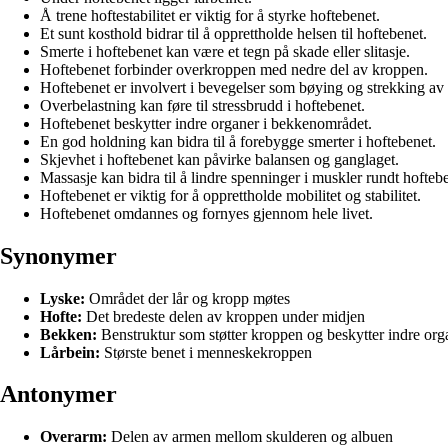
Å trene hoftestabilitet er viktig for å styrke hoftebenet.
Et sunt kosthold bidrar til å opprettholde helsen til hoftebenet.
Smerte i hoftebenet kan være et tegn på skade eller slitasje.
Hoftebenet forbinder overkroppen med nedre del av kroppen.
Hoftebenet er involvert i bevegelser som bøying og strekking av 
Overbelastning kan føre til stressbrudd i hoftebenet.
Hoftebenet beskytter indre organer i bekkenområdet.
En god holdning kan bidra til å forebygge smerter i hoftebenet.
Skjevhet i hoftebenet kan påvirke balansen og ganglaget.
Massasje kan bidra til å lindre spenninger i muskler rundt hofteb
Hoftebenet er viktig for å opprettholde mobilitet og stabilitet.
Hoftebenet omdannes og fornyes gjennom hele livet.
Synonymer
Lyske:
Området der lår og kropp møtes
Hofte:
Det bredeste delen av kroppen under midjen
Bekken:
Benstruktur som støtter kroppen og beskytter indre org
Lårbein:
Største benet i menneskekroppen
Antonymer
Overarm:
Delen av armen mellom skulderen og albuen