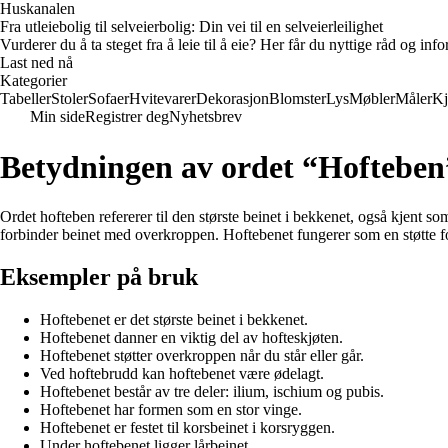
Huskanalen
Fra utleiebolig til selveierbolig: Din vei til en selveierleilighet
Vurderer du å ta steget fra å leie til å eie? Her får du nyttige råd og i
Last ned nå
Kategorier
Tabeller
Stoler
Sofaer
Hvitevarer
Dekorasjon
Blomster
Lys
Møbler
Måler
Kj
Min side
Registrer deg
Nyhetsbrev
Betydningen av ordet “Hofteben
Ordet hofteben refererer til den største beinet i bekkenet, også kjent
forbinder beinet med overkroppen. Hoftebenet fungerer som en støtte for k
Eksempler på bruk
Hoftebenet er det største beinet i bekkenet.
Hoftebenet danner en viktig del av hofteskjøten.
Hoftebenet støtter overkroppen når du står eller går.
Ved hoftebrudd kan hoftebenet være ødelagt.
Hoftebenet består av tre deler: ilium, ischium og pubis.
Hoftebenet har formen som en stor vinge.
Hoftebenet er festet til korsbeinet i korsryggen.
Under hoftebenet ligger lårbeinet.