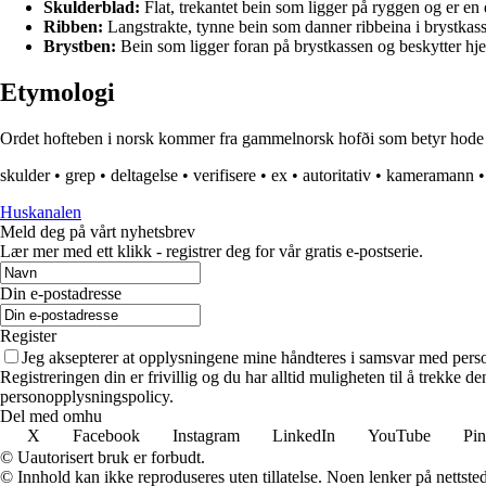
Skulderblad:
Flat, trekantet bein som ligger på ryggen og er en 
Ribben:
Langstrakte, tynne bein som danner ribbeina i brystkas
Brystben:
Bein som ligger foran på brystkassen og beskytter hje
Etymologi
Ordet hofteben i norsk kommer fra gammelnorsk hofði som betyr hode og 
skulder
•
grep
•
deltagelse
•
verifisere
•
ex
•
autoritativ
•
kameramann
Huskanalen
Meld deg på vårt nyhetsbrev
Lær mer med ett klikk - registrer deg for vår gratis e-postserie.
Din e-postadresse
Register
Jeg aksepterer at opplysningene mine håndteres i samsvar med per
Registreringen din er frivillig og du har alltid muligheten til å trekke 
personopplysningspolicy.
Del med omhu
X
Facebook
Instagram
LinkedIn
YouTube
Pin
© Uautorisert bruk er forbudt.
© Innhold kan ikke reproduseres uten tillatelse. Noen lenker på nettsted