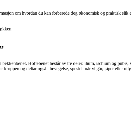
nformasjon om hvordan du kan forberede deg økonomisk og praktisk slik at 
økken
”
 som bekkenbenet. Hoftebenet består av tre deler: ilium, ischium og pu
roppen og deltar også i bevegelse, spesielt når vi går, løper eller utfør