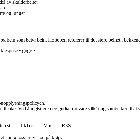
del av skulderbeltet
sen
rte og lunger
bein som betyr bein. Hofteben refererer til det store beinet i bekkenet
•
klespose
•
gugg
•
sonopplysningspolicyen.
den tilbake. Ved å registrere deg godtar du våre vilkår og samtykker til 
terest
TikTok
Mail
RSS
et kan gi oss provisjon på kjøp.