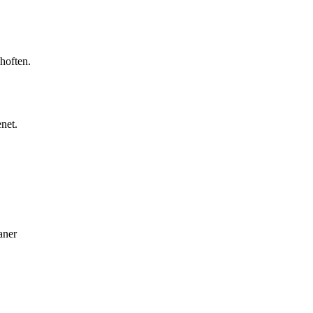
hoften.
enet.
aner